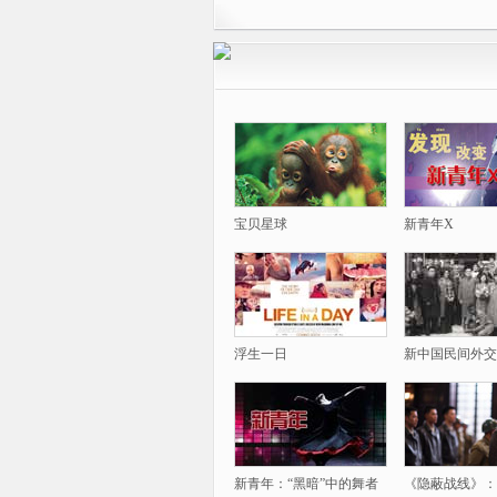
宝贝星球
新青年X
浮生一日
新中国民间外交
新青年：“黑暗”中的舞者
《隐蔽战线》：