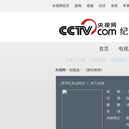
央视网首页
新闻
视频
经济
体育
军
首页
电视
纪录片大全
专题策划
央视精品
央视网
>
纪实台
> 《狼性难移》
推荐给其他网友
丨
加入收藏
名 称：
分 类：
集 数：
1
导 演：
内容简介：