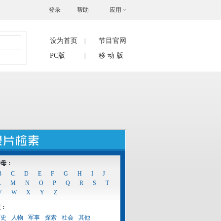
登录
帮助
应用
设为首页
节目官网
|
搜索
PC版
移 动 版
|
字母：
B
C
D
E
F
G
H
I
J
L
M
N
O
P
Q
R
S
T
V
W
X
Y
Z
型：
历史
人物
军事
探索
社会
其他