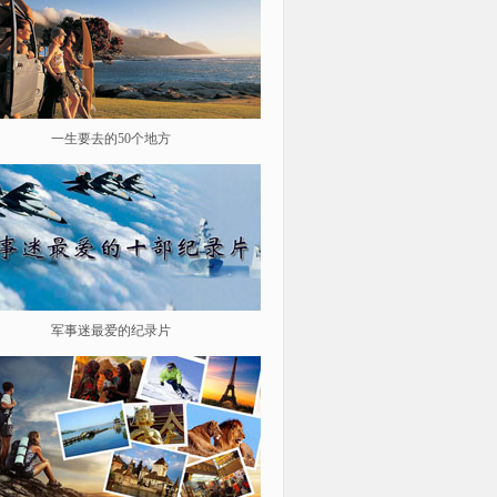
一生要去的50个地方
鉴史问廉
军事迷最爱的纪录片
遨游星际 探索宇宙