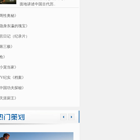
面地讲述中国古代历..
两性奥秘》
隐身东瀛的瑰宝》
宫日记（纪录片）
第三极》
枪》
小宠当家》
TV纪实《档案》
中国功夫探秘》
天涯厨王》