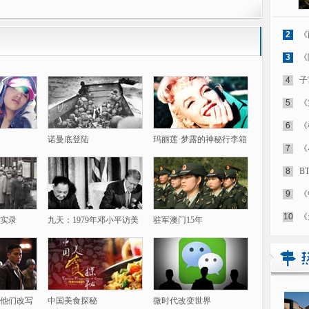
2
《
3
《
4
子
5
《
6
《
诺曼底登陆
玛丽莲·梦露的神秘行李箱
7
《
8
B
9
《
10
《
实录
九天：1979年邓小平访美
驻军澳门15年
他们改写
中国美食探秘
微时代改变世界