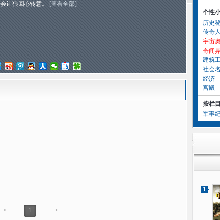
不会让狼回心转意。
[查看全部]
个性
历史
传奇
宇宙
奇闻
建筑
社会
经济
宫殿
按栏
军事
1
<
1
>