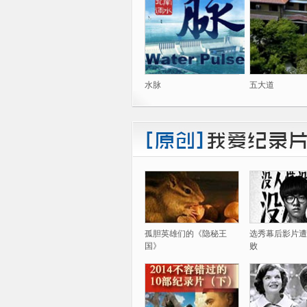
水脉
五大道
孤胆英雄们的《隐秘王
选秀幕后影片遭
国》
败