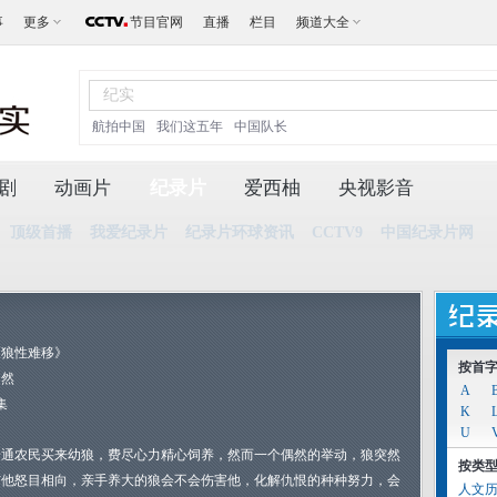
事
更多
节目官网
直播
栏目
频道大全
航拍中国
我们这五年
中国队长
剧
动画片
纪录片
爱西柚
央视影音
顶级首播
我爱纪录片
纪录片环球资讯
CCTV9
中国纪录片网
《狼性难移》
按首
自然
A
集
K
U
普通农民买来幼狼，费尽心力精心饲养，然而一个偶然的举动，狼突然
按类
与他怒目相向，亲手养大的狼会不会伤害他，化解仇恨的种种努力，会
人文