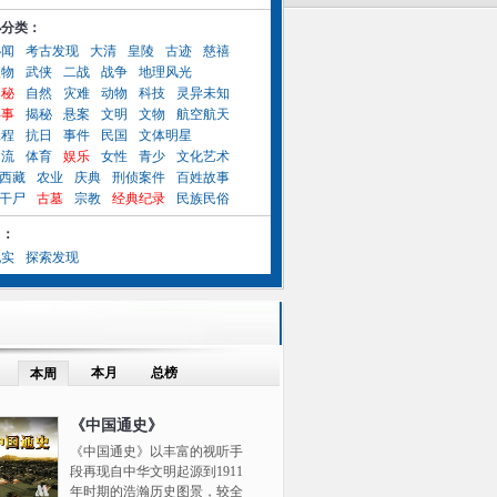
小分类：
秘闻
考古发现
大清
皇陵
古迹
慈禧
人物
武侠
二战
战争
地理风光
奥秘
自然
灾难
动物
科技
灵异未知
异事
揭秘
悬案
文明
文物
航空航天
工程
抗日
事件
民国
文体明星
名流
体育
娱乐
女性
青少
文化艺术
西藏
农业
庆典
刑侦案件
百姓故事
干尸
古墓
宗教
经典纪录
民族民俗
目：
纪实
探索发现
本月
总榜
本周
《中国通史》
《中国通史》以丰富的视听手
段再现自中华文明起源到1911
年时期的浩瀚历史图景，较全