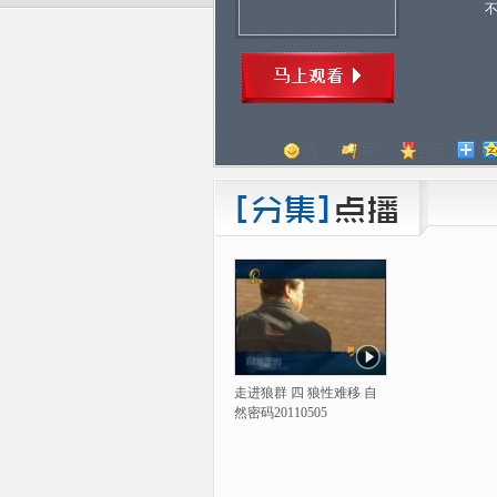
顶
踩
评分
走进狼群 四 狼性难移 自
然密码20110505