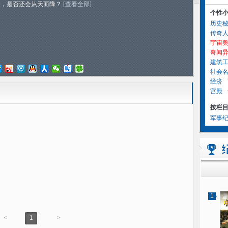
运，是否还会从天而降？
[查看全部]
个性
历史
传奇
宇宙
奇闻
建筑
社会
经济
宫殿
按栏
军事
1
<
1
>