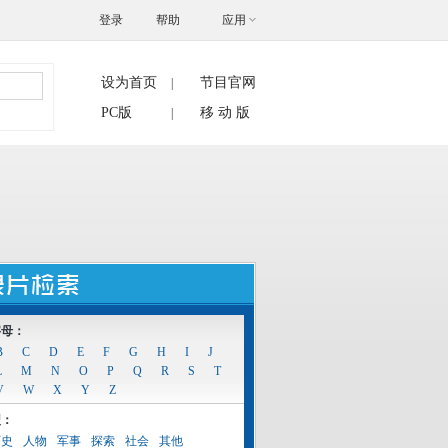
登录
帮助
应用
设为首页
节目官网
|
搜索
PC版
移 动 版
|
字母：
B
C
D
E
F
G
H
I
J
L
M
N
O
P
Q
R
S
T
V
W
X
Y
Z
型：
历史
人物
军事
探索
社会
其他