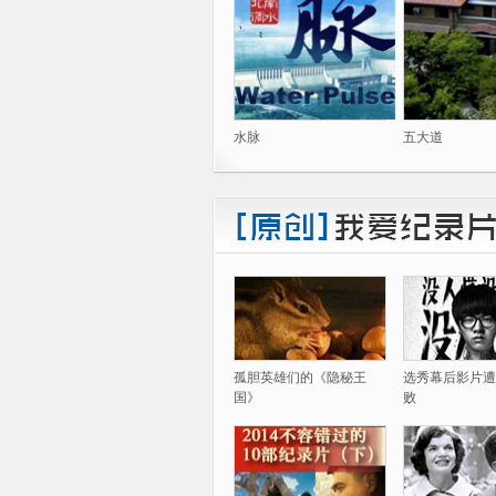
水脉
五大道
孤胆英雄们的《隐秘王
选秀幕后影片遭
国》
败