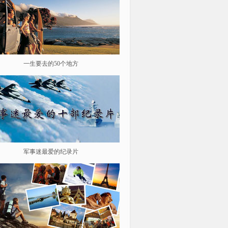
一生要去的50个地方
鉴史问廉
军事迷最爱的纪录片
遨游星际 探索宇宙