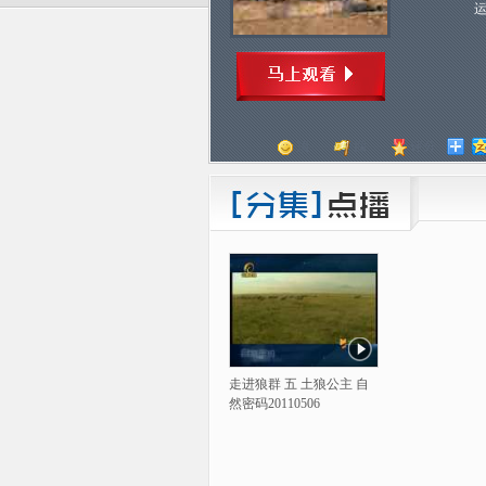
顶
踩
评分
走进狼群 五 土狼公主 自
然密码20110506