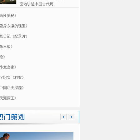
面地讲述中国古代历..
两性奥秘》
隐身东瀛的瑰宝》
宫日记（纪录片）
第三极》
枪》
小宠当家》
TV纪实《档案》
中国功夫探秘》
天涯厨王》