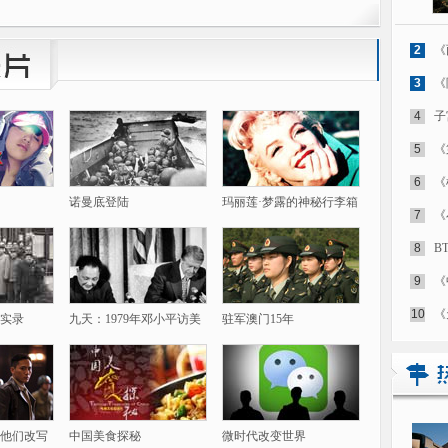
2
《
3
《
4
子
5
《
6
《
诺曼底登陆
玛丽莲·梦露的神秘行李箱
7
《
8
B
9
《
10
《
实录
九天：1979年邓小平访美
驻军澳门15年
他们改写
中国美食探秘
微时代改变世界