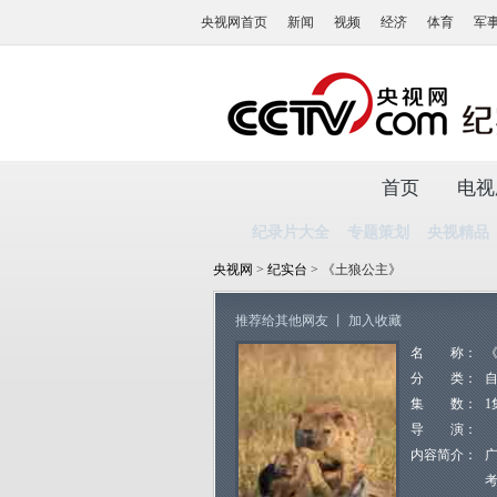
央视网首页
新闻
视频
经济
体育
军
首页
电视
纪录片大全
专题策划
央视精品
央视网
>
纪实台
> 《土狼公主》
推荐给其他网友
丨
加入收藏
名 称：
分 类：
集 数：
1
导 演：
内容简介：