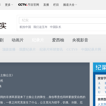
事
更多
节目官网
直播
栏目
频道大全
航拍中国
我们这五年
中国队长
剧
动画片
纪录片
爱西柚
央视影音
顶级首播
我爱纪录片
纪录片环球资讯
CCTV9
中国纪录片网
《土狼公主》
按首
自然
A
集
K
U
广阔的非洲草原迎来了土狼公主的降生，身份尊贵也同样要接受自然的
按类
考验，一夜之间究竟发生了什么，公主竟沦为猎手，饥饿、冷眼、厄
人文