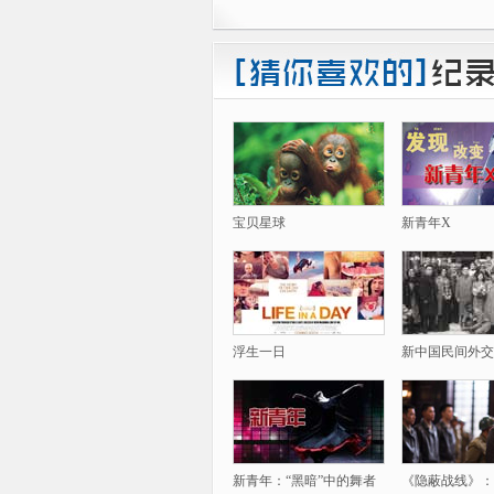
宝贝星球
新青年X
浮生一日
新中国民间外交
新青年：“黑暗”中的舞者
《隐蔽战线》：