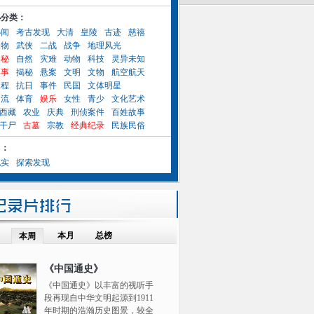
小分类：
秘闻
考古发现
大清
皇陵
古迹
慈禧
人物
武侠
二战
战争
地理风光
奥秘
自然
灾难
动物
科技
灵异未知
异事
揭秘
悬案
文明
文物
航空航天
工程
抗日
事件
民国
文体明星
名流
体育
娱乐
女性
青少
文化艺术
西藏
农业
庆典
刑侦案件
百姓故事
干尸
古墓
宗教
经典纪录
民族民俗
目：
纪实
探索发现
本月
总榜
本周
《中国通史》
《中国通史》以丰富的视听手
段再现自中华文明起源到1911
年时期的浩瀚历史图景，较全