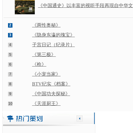
《中国通史》以丰富的视听手段再现自中华文明
《两性奥秘》
2
《隐身东瀛的瑰宝》
3
子宫日记（纪录片）
4
《第三极》
5
《枪》
6
《小宠当家》
7
BTV纪实《档案》
8
《中国功夫探秘》
9
《天涯厨王》
10