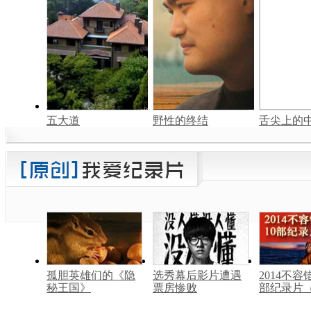
五大道
野性的终结
舌尖上的中
孤胆英雄们的《隐
选秀幕后影片遭遇
2014不容
秘王国》
票房惨败
部纪录片