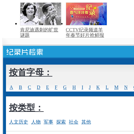
肯尼迪遇刺的旷世
CCTV纪录频道羊
谜题
年春节好片抢鲜报
按首字母：
A
B
C
D
E
F
G
H
I
J
K
L
M
N
按类型：
人文历史
人物
军事
探索
社会
其他