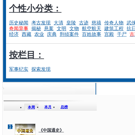
个性小分类：
历史秘闻
考古发现
大清
皇陵
古迹
慈禧
传奇人物
武
奇闻异事
揭秘
悬案
文明
文物
航空航天
建筑工程
抗
经济
西藏
农业
庆典
刑侦案件
百姓故事
宫殿
干尸
古
按栏目：
军事纪实
探索发现
本月
总榜
本周
1
《中国通史》