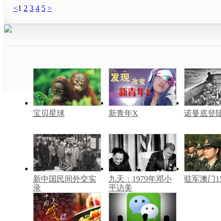
<
1
2
3
4
5
>
宝贝星球
新青年X
诺曼底登
新中国民间外交实
九天：1979年邓小
驻军澳门1
录
平访美