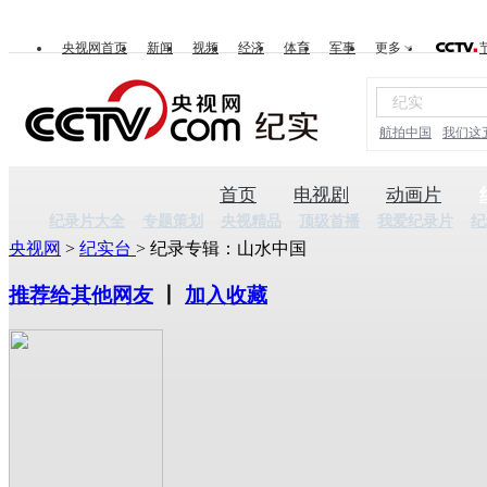
央视网首页
新闻
视频
经济
体育
军事
更多
航拍中国
我们这
首页
电视剧
动画片
纪录片大全
专题策划
央视精品
顶级首播
我爱纪录片
纪
央视网
>
纪实台
> 纪录专辑：山水中国
推荐给其他网友
丨
加入收藏