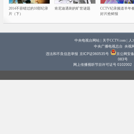
2014不容错过的10部纪录
肯尼迪遇刺的旷世谜题
CCTV纪录频道羊年
片（下）
好片抢鲜报
中央电视台网站
|
关于CCTV.com
|
人
中央广播电视总台 央视
违法和不良信息举报
京ICP证060535号
京公网安备 1
083号
网上传播视听节目许可证号 0102002