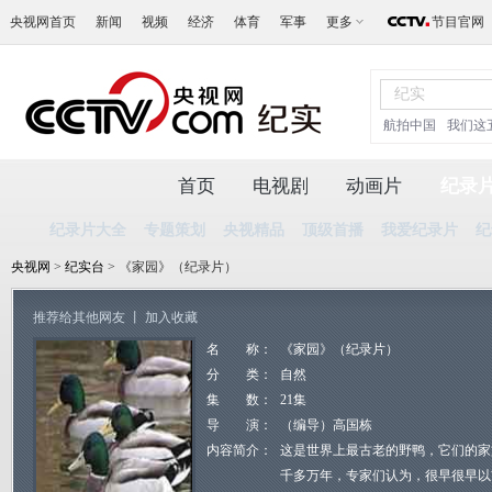
央视网首页
新闻
视频
经济
体育
军事
更多
节目官网
航拍中国
我们这
首页
电视剧
动画片
纪录
纪录片大全
专题策划
央视精品
顶级首播
我爱纪录片
纪
央视网
>
纪实台
> 《家园》（纪录片）
推荐给其他网友
丨
加入收藏
名 称：
《家园》（纪录片）
分 类：
自然
集 数：
21集
导 演：
（编导）高国栋
内容简介：
这是世界上最古老的野鸭，它们的家
千多万年，专家们认为，很早很早以