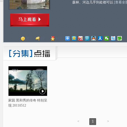
森林、河边几乎到处都可以
[查看全
顶
踩
评分
家园 黑和秀的传奇 特别呈
现 20110512
<
1
>