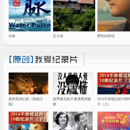
水脉
五大道
野性的终结
孤胆英雄们的《隐秘王
选秀幕后影片遭遇票房惨
2014不容错过的10
国》
败
片（上）