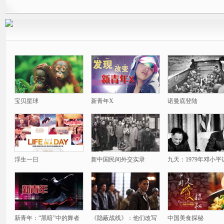
宝贝星球
新青年X
诺曼底登陆
浮生一日
新中国民间外交实录
九天：1979年邓小平
新青年：“黑暗”中的舞者
《隐蔽战线》：他们改写
中国美食探秘