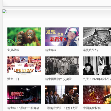
宝贝星球
新青年X
诺曼底登陆
浮生一日
新中国民间外交实录
九天：1979年邓小平
新青年：“黑暗”中的舞者
《隐蔽战线》：他们改写
中国美食探秘