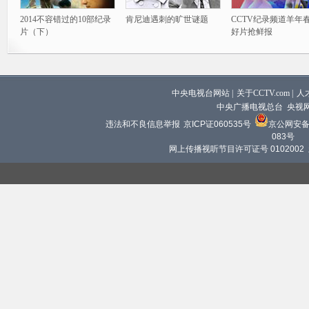
2014不容错过的10部纪录
肯尼迪遇刺的旷世谜题
CCTV纪录频道羊年
片（下）
好片抢鲜报
中央电视台网站
|
关于CCTV.com
|
人
中央广播电视总台 央视
违法和不良信息举报
京ICP证060535号
京公网安备 1
083号
网上传播视听节目许可证号 0102002