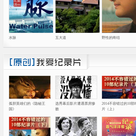
水脉
五大道
野性的终结
孤胆英雄们的《隐秘王
选秀幕后影片遭遇票房惨
2014不容错过的10
国》
败
片（上）