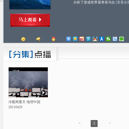
分析了形成世界屋脊喜马拉
[查看全
顶
踩
评分
冷暖两重天 地理中国
20110429
<
1
>