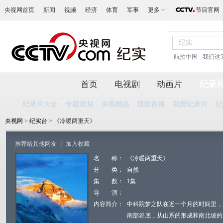
央视网首页
新闻
视频
经济
体育
军事
更多
节目官网
航拍中国
我们这
首页
电视剧
动画片
纪录
纪录片大全
专题策划
央视精品
顶级首播
我爱纪录片
纪
央视网
>
纪实台
> 《冷暖两重天》
推荐给其他网友
丨
加入收藏
名 称：
《冷暖两重天》
分 类：
自然
集 数：
1集
导 演：
内容简介：
中科院梦之队在近一个月的时间里，
南部谷底，从山系的形成和南北坡的