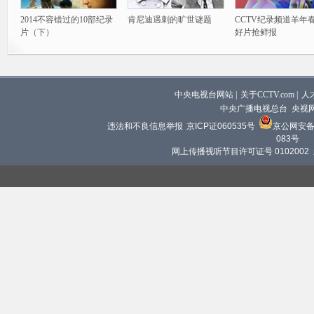
2014不容错过的10部纪录
肯尼迪遇刺的旷世谜题
CCTV纪录频道羊年
片（下）
好片抢鲜报
中央电视台网站
|
关于CCTV.com
|
人
中央广播电视总台 央视
违法和不良信息举报
京ICP证060535号
京公网安备 1
083号
网上传播视听节目许可证号 0102002