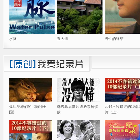
水脉
五大道
野性的终结
孤胆英雄们的《隐秘王
选秀幕后影片遭遇票房惨
2014不容错过的10
国》
败
片（上）