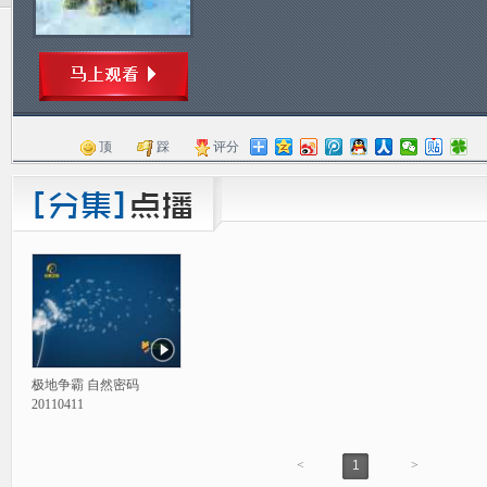
顶
踩
评分
极地争霸 自然密码
20110411
<
1
>