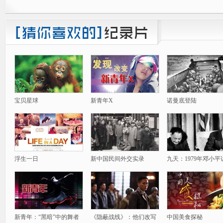
宝贝星球
新青年X
诺曼底登陆
浮生一日
新中国民间外交实录
九天：1979年邓小平
新青年：“黑暗”中的舞者
《隐蔽战线》：他们改写
中国美食探秘