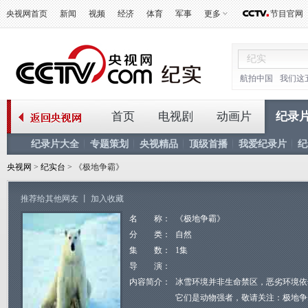
央视网首页
新闻
视频
经济
体育
军事
更多
节目官网
航拍中国
我们这
首页
电视剧
动画片
纪录
纪录片大全
专题策划
央视精品
顶级首播
我爱纪录片
纪
央视网
>
纪实台
> 《极地争霸》
推荐给其他网友
丨
加入收藏
名 称：
《极地争霸》
分 类：
自然
集 数：
1集
导 演：
内容简介：
冰雪环境并非生命禁区，恶劣环境依
它们是动物强者，敬请关注：极地争