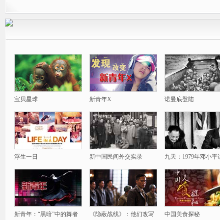
宝贝星球
新青年X
诺曼底登陆
浮生一日
新中国民间外交实录
九天：1979年邓小平
新青年：“黑暗”中的舞者
《隐蔽战线》：他们改写
中国美食探秘