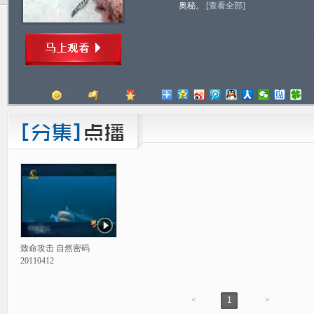
奥秘。
[查看全部]
顶
踩
评分
致命攻击 自然密码
20110412
<
1
>