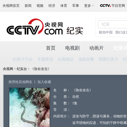
央视网首页
新闻
视频
经济
体育
军事
更多
节目官网
航拍中国
我们这
首页
电视剧
动画片
纪录
纪录片大全
专题策划
央视精品
顶级首播
我爱纪录片
纪
央视网
>
纪实台
> 《致命攻击》
推荐给其他网友
丨
加入收藏
名 称：
《致命攻击》
分 类：
自然
集 数：
1集
导 演：
内容简介：
进攻与防守，阴谋与屠杀，动物的世
追寻猎物的踪迹，可怕的宁静中暗藏