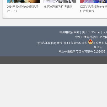
2014不容错过的10部纪录
肯尼迪遇刺的旷世谜题
CCTV纪录频道羊年
片（下）
好片抢鲜报
中央电视台网站
|
关于CCTV.com
|
人
中央广播电视总台 央视
违法和不良信息举报
京ICP证060535号
京公网安备 1
083号
网上传播视听节目许可证号 0102002