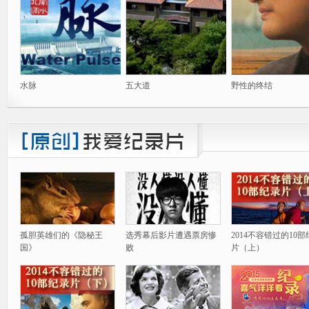
水脉
五大道
野性的终结
孤胆英雄们的《隐秘王
选秀幕后影片遭遇票房惨
2014不容错过的10
国》
败
片（上）