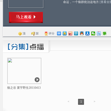
命运，一个狼群统治这地方
[查看全
顶
踩
评分
狼之谷 寰宇野生20110413
<
1
>