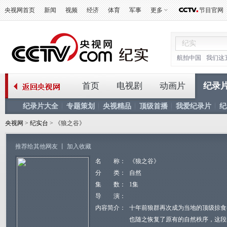
央视网首页
新闻
视频
经济
体育
军事
更多
节目官网
航拍中国
我们这
首页
电视剧
动画片
纪录
纪录片大全
专题策划
央视精品
顶级首播
我爱纪录片
纪
央视网
>
纪实台
> 《狼之谷》
推荐给其他网友
丨
加入收藏
名 称：
《狼之谷》
分 类：
自然
集 数：
1集
导 演：
内容简介：
十年前狼群再次成为当地的顶级掠食
也随之恢复了原有的自然秩序，这段