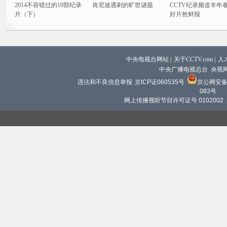
2014不容错过的10部纪录
肯尼迪遇刺的旷世谜题
CCTV纪录频道羊年
片（下）
好片抢鲜报
中央电视台网站
|
关于CCTV.com
|
人
中央广播电视总台 央视
违法和不良信息举报
京ICP证060535号
京公网安备 1
083号
网上传播视听节目许可证号 0102002