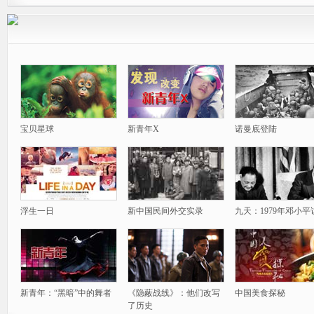
宝贝星球
新青年X
诺曼底登陆
浮生一日
新中国民间外交实录
九天：1979年邓小平
新青年：“黑暗”中的舞者
《隐蔽战线》：他们改写
中国美食探秘
了历史