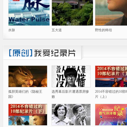
水脉
五大道
野性的终结
孤胆英雄们的《隐秘王
选秀幕后影片遭遇票房惨
2014不容错过的10
国》
败
片（上）