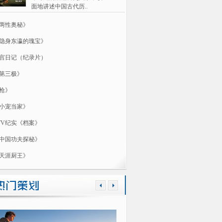
面地讲述中国古代历..
两性奥秘》
隐身东瀛的瑰宝》
宫日记（纪录片）
第三极》
枪》
小宠当家》
TV纪实《档案》
中国功夫探秘》
天涯厨王》