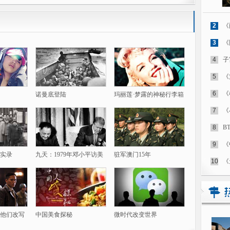
2
《
3
《
4
子
5
《
6
《
诺曼底登陆
玛丽莲·梦露的神秘行李箱
7
《
8
B
9
《
实录
九天：1979年邓小平访美
驻军澳门15年
10
《
他们改写
中国美食探秘
微时代改变世界