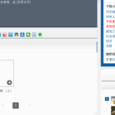
首次发现，这
[查看全部]
个性
历史
传奇
宇宙
奇闻
建筑
社会
经济
宫殿
按栏
军事
树 （上）
1
<
1
>