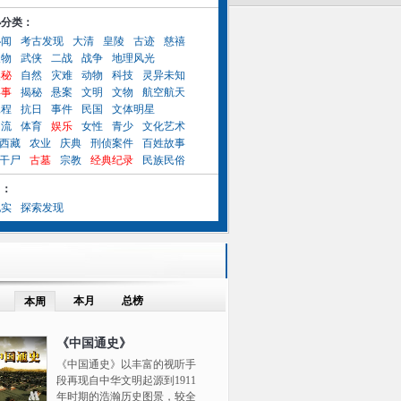
小分类：
秘闻
考古发现
大清
皇陵
古迹
慈禧
人物
武侠
二战
战争
地理风光
奥秘
自然
灾难
动物
科技
灵异未知
异事
揭秘
悬案
文明
文物
航空航天
工程
抗日
事件
民国
文体明星
名流
体育
娱乐
女性
青少
文化艺术
西藏
农业
庆典
刑侦案件
百姓故事
干尸
古墓
宗教
经典纪录
民族民俗
目：
纪实
探索发现
本月
总榜
本周
《中国通史》
《中国通史》以丰富的视听手
段再现自中华文明起源到1911
年时期的浩瀚历史图景，较全