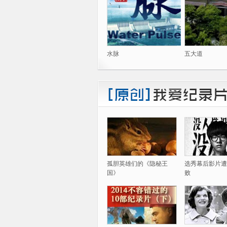
水脉
五大道
孤胆英雄们的《隐秘王
选秀幕后影片遭
国》
败