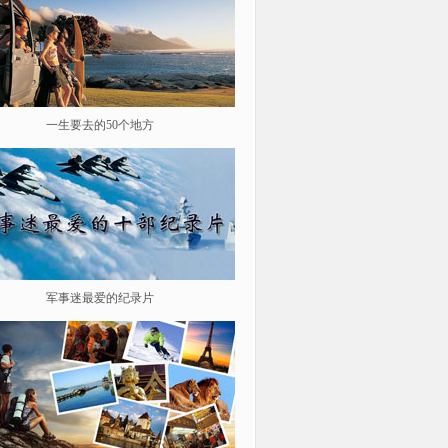
一生要去的50个地方
鉴史问廉
军事迷最爱的纪录片
遨游星际 探索宇宙