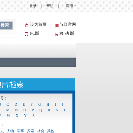
登录
帮助
应用
设为首页
节目官网
|
搜索
PC版
移 动 版
|
字母：
B
C
D
E
F
G
H
I
J
L
M
N
O
P
Q
R
S
T
V
W
X
Y
Z
型：
历史
人物
军事
探索
社会
其他