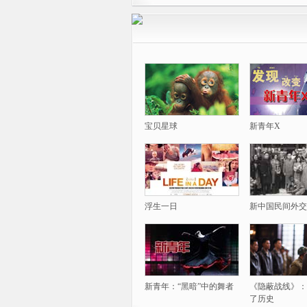
宝贝星球
新青年X
浮生一日
新中国民间外交
新青年：“黑暗”中的舞者
《隐蔽战线》：
了历史