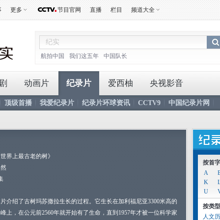
事
更多
节目官网
直播
栏目
频道大全
航拍中国
我们这五年
中国队长
剧
动画片
纪录片
爱西柚
央视影音
顶级首播
我爱纪录片
纪录片环球资讯
CCTV9
中国纪录片网
《世界上最古老的树》
按首
自然
A
集
K
U
本片介绍了古树玛苏撒拉生长的过程。它生长在加利福尼亚3300米高的
按类
峰上，在公元前2560年就开始有了生命，直到1957年才被一位科学家
人文