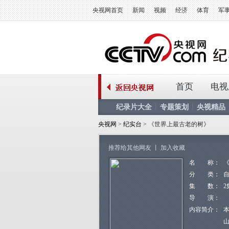
央视网首页
新闻
视频
经济
体育
军
首页
电视
纪录片大全
专题策划
央视精品
央视网
>
纪实台
> 《世界上最古老的树》
推荐给其他网友
丨
加入收藏
名 称：
分 类：
集 数：
2
导 演：
内容简介：
山