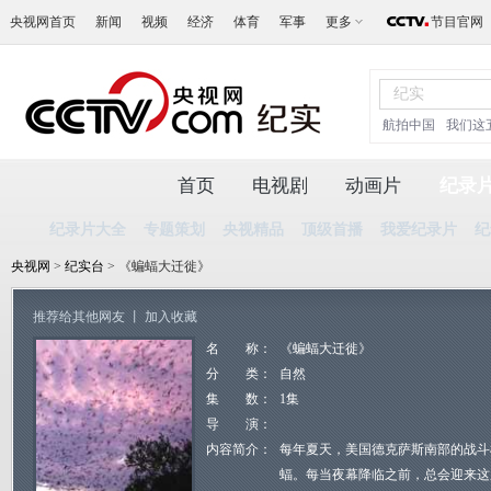
央视网首页
新闻
视频
经济
体育
军事
更多
节目官网
航拍中国
我们这
首页
电视剧
动画片
纪录
纪录片大全
专题策划
央视精品
顶级首播
我爱纪录片
纪
央视网
>
纪实台
> 《蝙蝠大迁徙》
推荐给其他网友
丨
加入收藏
名 称：
《蝙蝠大迁徙》
分 类：
自然
集 数：
1集
导 演：
内容简介：
每年夏天，美国德克萨斯南部的战斗
蝠。每当夜幕降临之前，总会迎来这