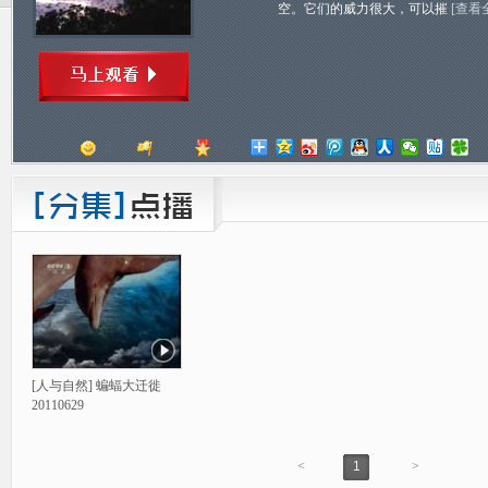
空。它们的威力很大，可以摧
[查看
顶
踩
评分
[人与自然] 蝙蝠大迁徙
20110629
<
1
>