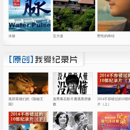
水脉
五大道
野性的终结
孤胆英雄们的《隐秘王
选秀幕后影片遭遇票房惨
2014不容错过的10
国》
败
片（上）