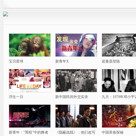
宝贝星球
新青年X
诺曼底登陆
浮生一日
新中国民间外交实录
九天：1979年邓小平
新青年：“黑暗”中的舞者
《隐蔽战线》：他们改写
中国美食探秘