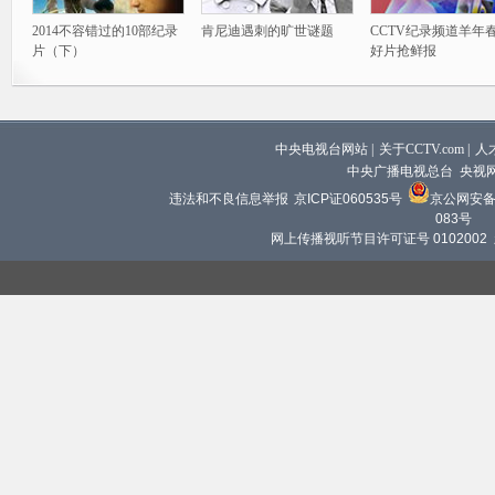
2014不容错过的10部纪录
肯尼迪遇刺的旷世谜题
CCTV纪录频道羊年
片（下）
好片抢鲜报
中央电视台网站
|
关于CCTV.com
|
人
中央广播电视总台 央视
违法和不良信息举报
京ICP证060535号
京公网安备 1
083号
网上传播视听节目许可证号 0102002