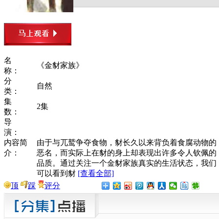
名
《金豺家族》
称：
分
自然
类：
集
2集
数：
导
演：
内容简
由于与兀鹫争夺食物，豺长久以来背负着食腐动物的
介：
恶名，而实际上在豺的身上却表现出许多令人钦佩的
品质。通过关注一个金豺家族真实的生活状态，我们
可以看到豺
[查看全部]
顶
踩
评分