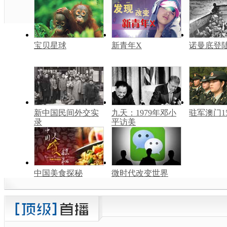
宝贝星球
新青年X
诺曼底登
新中国民间外交实
九天：1979年邓小
驻军澳门1
录
平访美
中国美食探秘
微时代改变世界