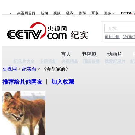
央视网首页
新闻
视频
经济
体育
军事
更多
航拍中国
我们这
首页
电视剧
动画片
纪录片大全
专题策划
央视精品
顶级首播
我爱纪录片
纪
央视网
>
纪实台
> 《金豺家族》
推荐给其他网友
丨
加入收藏