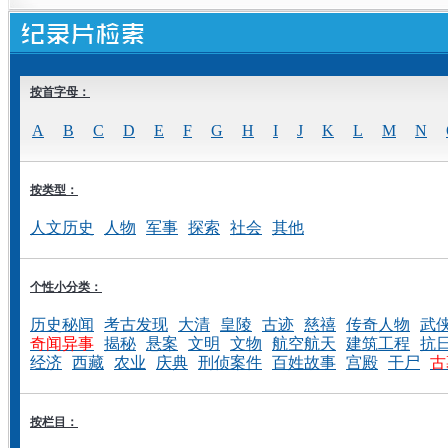
按首字母：
A
B
C
D
E
F
G
H
I
J
K
L
M
N
按类型：
人文历史
人物
军事
探索
社会
其他
个性小分类：
历史秘闻
考古发现
大清
皇陵
古迹
慈禧
传奇人物
武
奇闻异事
揭秘
悬案
文明
文物
航空航天
建筑工程
抗
经济
西藏
农业
庆典
刑侦案件
百姓故事
宫殿
干尸
古
按栏目：