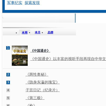
军事纪实
探索发现
本月
总榜
本周
1
《中国通史》
《中国通史》以丰富的视听手段再现自中华文明
《两性奥秘》
2
《隐身东瀛的瑰宝》
3
子宫日记（纪录片）
4
《第三极》
5
《枪》
6