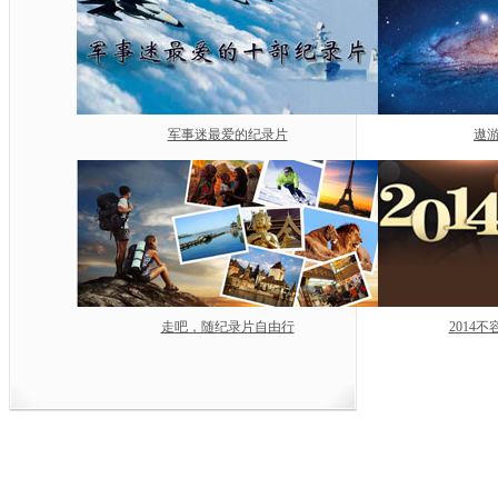
军事迷最爱的纪录片
遨游
走吧，随纪录片自由行
2014
中央电视台网站
|
关于CCTV.com
|
人
中央广播电视总台 央视