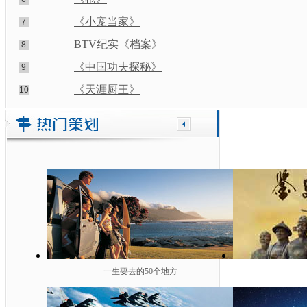
《小宠当家》
7
BTV纪实《档案》
8
《中国功夫探秘》
9
《天涯厨王》
10
一生要去的50个地方