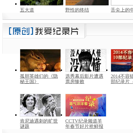
五大道
野性的终结
舌尖上的中
孤胆英雄们的《隐
选秀幕后影片遭遇
2014不容
秘王国》
票房惨败
部纪录片
肯尼迪遇刺的旷世
CCTV纪录频道羊
谜题
年春节好片抢鲜报