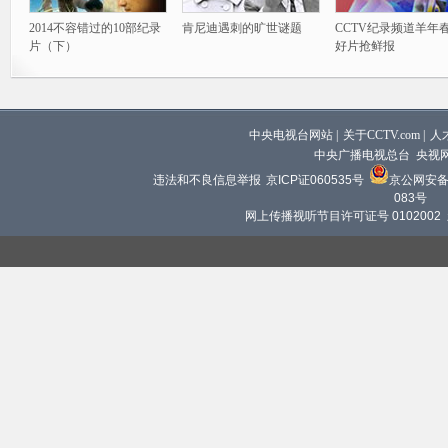
2014不容错过的10部纪录
肯尼迪遇刺的旷世谜题
CCTV纪录频道羊年
片（下）
好片抢鲜报
中央电视台网站
|
关于CCTV.com
|
人
中央广播电视总台 央视
违法和不良信息举报
京ICP证060535号
京公网安备 1
083号
网上传播视听节目许可证号 0102002