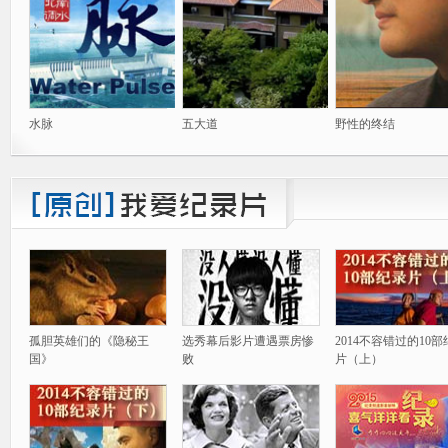
水脉
五大道
野性的终结
孤胆英雄们的《隐秘王
选秀幕后影片遭遇票房惨
2014不容错过的10
国》
败
片（上）