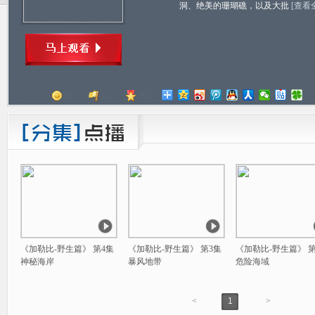
洞、绝美的珊瑚礁，以及大批
[查看
顶
踩
评分
《加勒比-野生篇》 第4集
《加勒比-野生篇》 第3集
《加勒比-野生篇》 第
神秘海岸
暴风地带
危险海域
<
1
>