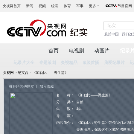
央视网首页
新闻
视频
经济
体育
军事
更多
节目官网
航拍中国
我们这
首页
电视剧
动画片
纪录
纪录片大全
专题策划
央视精品
顶级首播
我爱纪录片
纪
央视网
>
纪实台
> 《加勒比——野生篇》
推荐给其他网友
丨
加入收藏
名 称：
《加勒比——野生篇》
分 类：
自然
集 数：
4集
导 演：
内容简介：
《加勒比：野生篇》带领我们从西印
美洲海岸，探索这个区域的沸腾湖泊