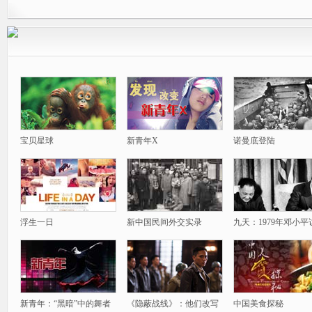
宝贝星球
新青年X
诺曼底登陆
浮生一日
新中国民间外交实录
九天：1979年邓小平
新青年：“黑暗”中的舞者
《隐蔽战线》：他们改写
中国美食探秘