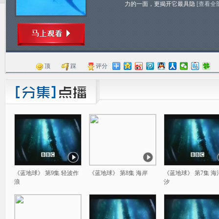
力的一面，更揭开它最具隐
[查看全
顶
踩
评分
《蓝地球》 第9集 轻波作
《蓝地球》 第8集 海岸
《蓝地球》 第7集 海
浪
汐