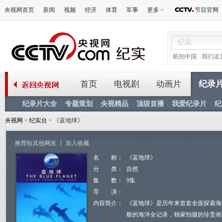
央视网首页
新闻
视频
经济
体育
军事
更多
节目官网
航拍中国
我们这
首页
电视剧
动画片
纪录
纪录片大全
专题策划
央视精品
顶级首播
我爱纪录片
纪
央视网
>
纪实台
> 《蓝地球》
推荐给其他网友
丨
加入收藏
名 称：
《蓝地球》
分 类：
自然
集 数：
9集
导 演：
内容简介：
《蓝地球》是历年来首套全面探索海
般的海洋全记录，独家拍摄的珍贵画