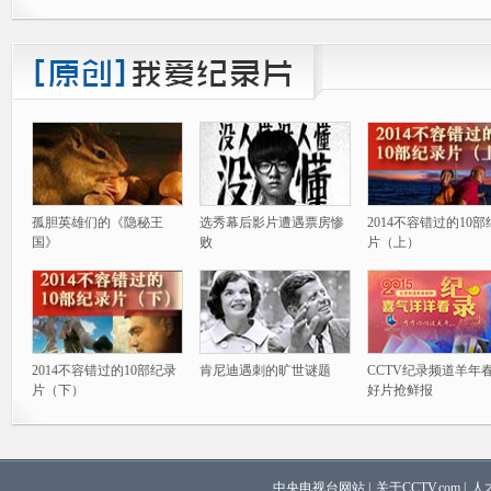
孤胆英雄们的《隐秘王
选秀幕后影片遭遇票房惨
2014不容错过的10
国》
败
片（上）
2014不容错过的10部纪录
肯尼迪遇刺的旷世谜题
CCTV纪录频道羊年
片（下）
好片抢鲜报
中央电视台网站
|
关于CCTV.com
|
人