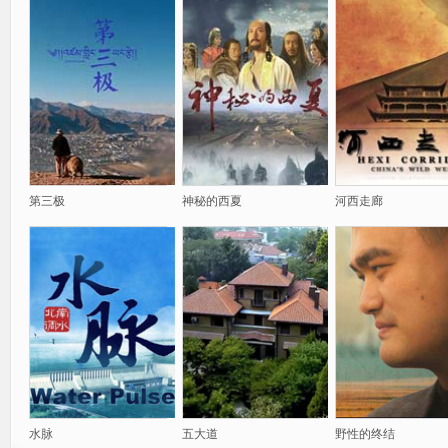
第三极
神秘的西夏
河西走廊
水脉
五大道
野性的终结