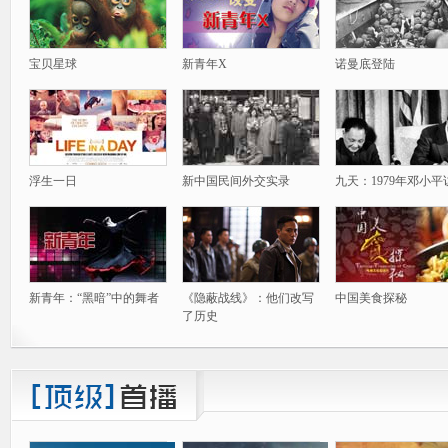
宝贝星球
新青年X
诺曼底登陆
浮生一日
新中国民间外交实录
九天：1979年邓小平
新青年：“黑暗”中的舞者
《隐蔽战线》：他们改写
中国美食探秘
了历史