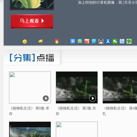
加上特别的计算机图像，我
[查看全
顶
踩
评分
《植物私生活》 第6集 求
《植物私生活》 第5集 共
《植物私生活》 第4集
存
存
扎