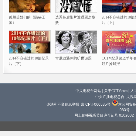
孤胆英雄们的《隐秘王
选秀幕后影片遭遇票房惨
2014不容错过的10
国》
败
片（上）
2014不容错过的10部纪录
肯尼迪遇刺的旷世谜题
CCTV纪录频道羊年
片（下）
好片抢鲜报
中央电视台网站
|
关于CCTV.com
|
人
中央广播电视总台 央视
违法和不良信息举报
京ICP证060535号
京公网安备 1
083号
网上传播视听节目许可证号 0102002