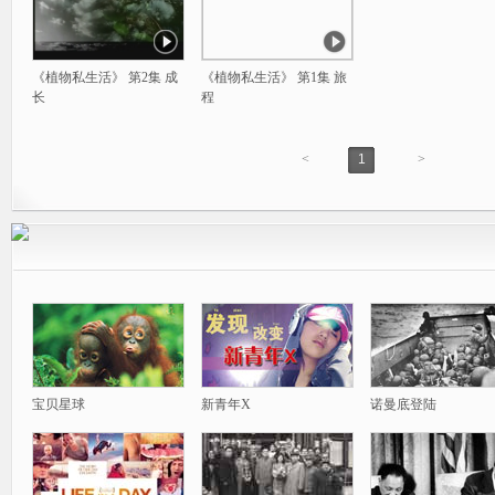
《植物私生活》 第2集 成
《植物私生活》 第1集 旅
长
程
<
1
>
宝贝星球
新青年X
诺曼底登陆