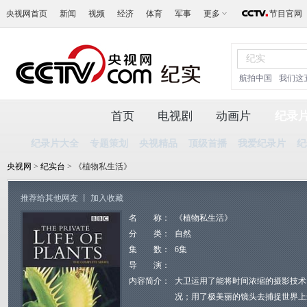
央视网首页
新闻
视频
经济
体育
军事
更多
节目官网
航拍中国
我们这
首页
电视剧
动画片
纪录
纪录片大全
专题策划
央视精品
顶级首播
我爱纪录片
纪
央视网
>
纪实台
> 《植物私生活》
推荐给其他网友
丨
加入收藏
名 称：
《植物私生活》
分 类：
自然
集 数：
6集
导 演：
内容简介：
大卫运用了能将时间浓缩的摄影技术
况；用了极美丽的镜头去捕捉世界上