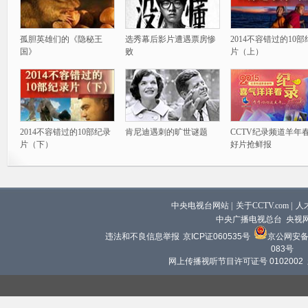
孤胆英雄们的《隐秘王
选秀幕后影片遭遇票房惨
2014不容错过的10
国》
败
片（上）
2014不容错过的10部纪录
肯尼迪遇刺的旷世谜题
CCTV纪录频道羊年
片（下）
好片抢鲜报
中央电视台网站
|
关于CCTV.com
|
人
中央广播电视总台 央视
违法和不良信息举报
京ICP证060535号
京公网安备 1
083号
网上传播视听节目许可证号 0102002