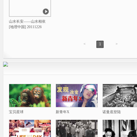
山水长安——山水相依
[地理中国] 20111226
<
1
>
宝贝星球
新青年X
诺曼底登陆