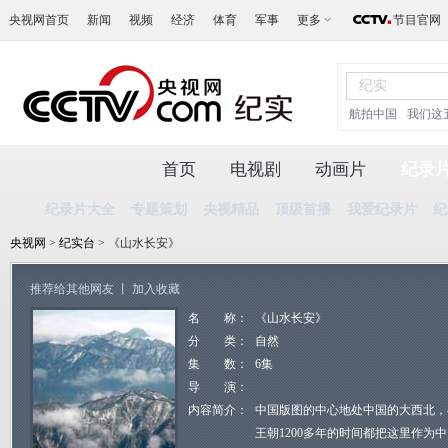
央视网首页
新闻
视频
经济
体育
军事
更多
节目官网
航拍中国
我们这
首页
电视剧
动画片
纪录
纪录片大全
专题策划
央视精品
顶级首播
我爱纪录片
纪
央视网
>
纪实台
> 《山水长安》
推荐给其他网友
丨
加入收藏
名 称：
《山水长安》
分 类：
自然
集 数：
6集
导 演：
内容简介：
中国版图的中心地处中国的大西北，在
王朝1200多年的时间都把这里作为