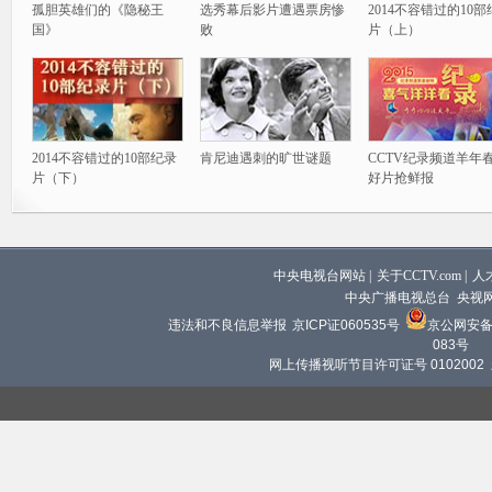
孤胆英雄们的《隐秘王
选秀幕后影片遭遇票房惨
2014不容错过的10
国》
败
片（上）
2014不容错过的10部纪录
肯尼迪遇刺的旷世谜题
CCTV纪录频道羊年
片（下）
好片抢鲜报
中央电视台网站
|
关于CCTV.com
|
人
中央广播电视总台 央视
违法和不良信息举报
京ICP证060535号
京公网安备 1
083号
网上传播视听节目许可证号 0102002