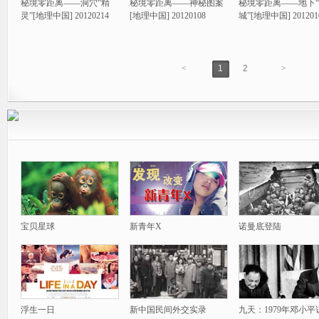
秘境零距离——洞穴“精
秘境零距离——神秘图案
秘境零距离——地下
灵”[地理中国] 20120214
[地理中国] 20120108
城”[地理中国] 201201
<
1
2
>
宝贝星球
新青年X
诺曼底登陆
浮生一日
新中国民间外交实录
九天：1979年邓小平