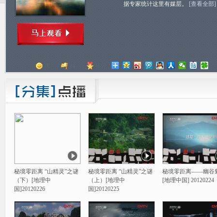
据专家统计这里有媒层。
[查看全部]
顶
踩
评分
秘境零距离 “山精灵”之谜
秘境零距离 “山精灵”之谜
秘境零距离——幽谷
（下）[地理中
（上）[地理中
[地理中国] 20120224
国]20120226
国]20120225