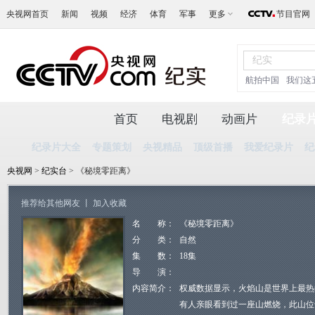
央视网首页
新闻
视频
经济
体育
军事
更多
节目官网
航拍中国
我们这
首页
电视剧
动画片
纪录
纪录片大全
专题策划
央视精品
顶级首播
我爱纪录片
纪
央视网
>
纪实台
> 《秘境零距离》
推荐给其他网友
丨
加入收藏
名 称：
《秘境零距离》
分 类：
自然
集 数：
18集
导 演：
内容简介：
权威数据显示，火焰山是世界上最热
有人亲眼看到过一座山燃烧，此山位