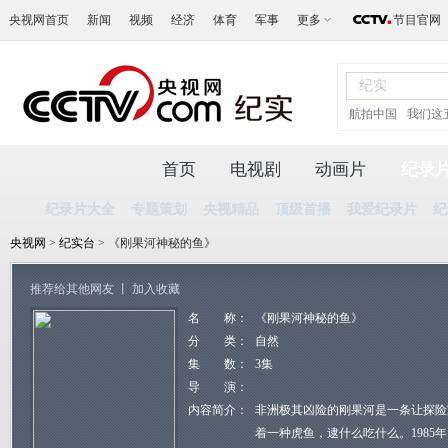
央视网首页
新闻
视频
经济
体育
军事
更多
节目官网
航拍中国
我们这
首页
电视剧
动画片
纪录
纪录片大全
专题策划
央视精品
顶级首播
我爱纪录片
纪
央视网
>
纪实台
> 《刚果河神秘的鱼》
推荐给其他网友
丨
加入收藏
名 称：
《刚果河神秘的鱼》
分 类：
自然
集 数：
3集
导 演：
内容简介：
非洲极其凶险的刚果河是一条让探险
着一种虎鱼，逮什么吃什么。1985