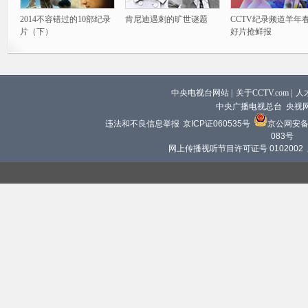
2014不容错过的10部纪录
肯尼迪遇刺的旷世谜题
CCTV纪录频道羊年
片（下）
好片抢鲜报
中央电视台网站
|
关于CCTV.com
|
人
中央广播电视总台 央视
违法和不良信息举报
京ICP证060535号
京公网安备 1
083号
网上传播视听节目许可证号 0102002