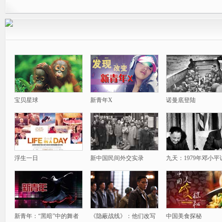
宝贝星球
新青年X
诺曼底登陆
浮生一日
新中国民间外交实录
九天：1979年邓小平
新青年：“黑暗”中的舞者
《隐蔽战线》：他们改写
中国美食探秘