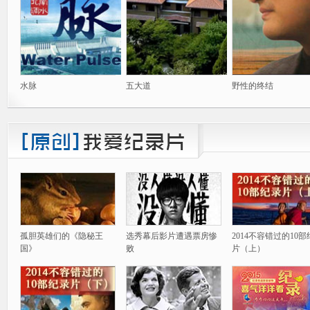
水脉
五大道
野性的终结
孤胆英雄们的《隐秘王
选秀幕后影片遭遇票房惨
2014不容错过的10
国》
败
片（上）