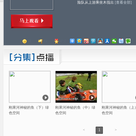
险队从上游乘坐木筏出
[查看全部]
顶
踩
评分
刚果河神秘的鱼（下）绿
刚果河神秘的鱼（中）绿
刚果河神秘的鱼（上
色空间
色空间
色空间
<
1
>