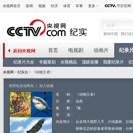
央视网首页
新闻
视频
经济
体育
军事
更多
节目官网
航拍中国
我们这
首页
电视剧
动画片
纪录
纪录片大全
专题策划
央视精品
顶级首播
我爱纪录片
纪
央视网
>
纪实台
> 《动物王者》
推荐给其他网友
丨
加入收藏
名 称：
《动物王者》
分 类：
自然
集 数：
7集
导 演：
内容简介：
从全球大视野入手，介绍森林、沙漠
林林总总的掠食者和致命动物，分析