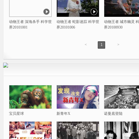
动物王者 深海杀手 科学世
动物王者 蛇影迷踪 科学世
动物王者 城市幽灵 
界20101001
界20101006
界20100930
<
1
>
宝贝星球
新青年X
诺曼底登陆