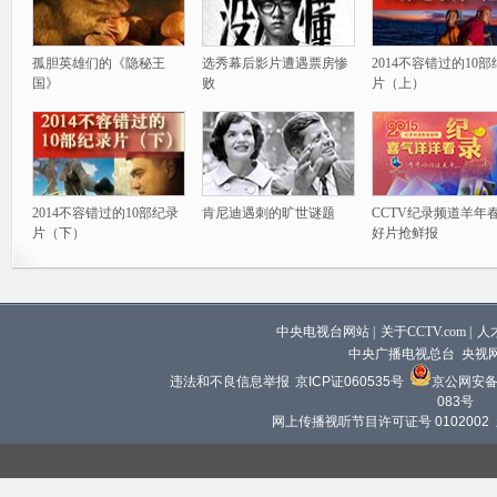
孤胆英雄们的《隐秘王
选秀幕后影片遭遇票房惨
2014不容错过的10
国》
败
片（上）
2014不容错过的10部纪录
肯尼迪遇刺的旷世谜题
CCTV纪录频道羊年
片（下）
好片抢鲜报
中央电视台网站
|
关于CCTV.com
|
人
中央广播电视总台 央视
违法和不良信息举报
京ICP证060535号
京公网安备 1
083号
网上传播视听节目许可证号 0102002