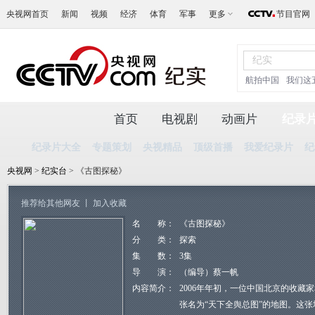
央视网首页
新闻
视频
经济
体育
军事
更多
节目官网
航拍中国
我们这
首页
电视剧
动画片
纪录
纪录片大全
专题策划
央视精品
顶级首播
我爱纪录片
纪
央视网
>
纪实台
> 《古图探秘》
推荐给其他网友
丨
加入收藏
名 称：
《古图探秘》
分 类：
探索
集 数：
3集
导 演：
（编导）蔡一帆
内容简介：
2006年年初，一位中国北京的收藏
张名为“天下全舆总图”的地图。这