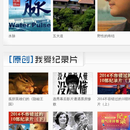
水脉
五大道
野性的终结
孤胆英雄们的《隐秘王
选秀幕后影片遭遇票房惨
2014不容错过的10
国》
败
片（上）