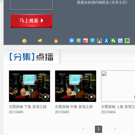
莫易仝的清代画匠在
[查看全部]
顶
踩
评分
古图探秘 下集 发现之路
古图探秘 中集 发现之路
古图探秘 上集 发现
20110406
20110405
20110404
<
1
>