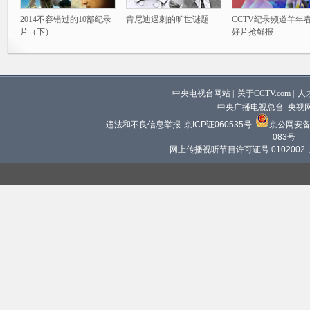
2014不容错过的10部纪录
肯尼迪遇刺的旷世谜题
CCTV纪录频道羊年
片（下）
好片抢鲜报
中央电视台网站
|
关于CCTV.com
|
人
中央广播电视总台 央视
违法和不良信息举报
京ICP证060535号
京公网安备 1
083号
网上传播视听节目许可证号 0102002