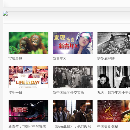
宝贝星球
新青年X
诺曼底登陆
浮生一日
新中国民间外交实录
九天：1979年邓小平
新青年：“黑暗”中的舞者
《隐蔽战线》：他们改写
中国美食探秘