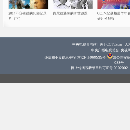
2014不容错过的10部纪录
肯尼迪遇刺的旷世谜题
CCTV纪录频道羊年
片（下）
好片抢鲜报
中央电视台网站
|
关于CCTV.com
|
人
中央广播电视总台 央视
违法和不良信息举报
京ICP证060535号
京公网安备 1
083号
网上传播视听节目许可证号 0102002