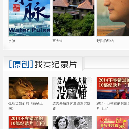
水脉
五大道
野性的终结
孤胆英雄们的《隐秘王
选秀幕后影片遭遇票房惨
2014不容错过的10
国》
败
片（上）