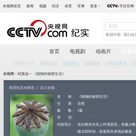
央视网首页
新闻
视频
经济
体育
军事
更多
节目官网
航拍中国
我们这
首页
电视剧
动画片
纪录
纪录片大全
专题策划
央视精品
顶级首播
我爱纪录片
纪
央视网
>
纪实台
> 《植物的秘密生活》
推荐给其他网友
丨
加入收藏
名 称：
《植物的秘密生活》
分 类：
自然
集 数：
3集
导 演：
内容简介：
埃尔斯米尔岛上环境恶劣，有极少数
随太阳转动，收集阳光来抵抗极夜。