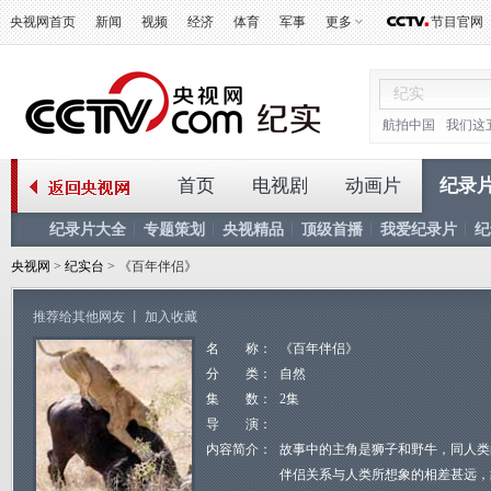
央视网首页
新闻
视频
经济
体育
军事
更多
节目官网
航拍中国
我们这
首页
电视剧
动画片
纪录
纪录片大全
专题策划
央视精品
顶级首播
我爱纪录片
纪
央视网
>
纪实台
> 《百年伴侣》
推荐给其他网友
丨
加入收藏
名 称：
《百年伴侣》
分 类：
自然
集 数：
2集
导 演：
内容简介：
故事中的主角是狮子和野牛，同人类
伴侣关系与人类所想象的相差甚远，