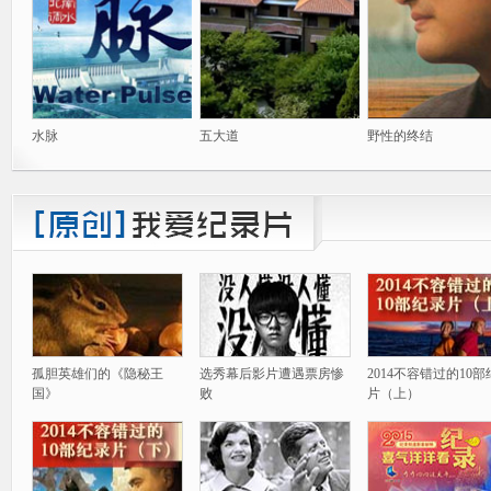
水脉
五大道
野性的终结
孤胆英雄们的《隐秘王
选秀幕后影片遭遇票房惨
2014不容错过的10
国》
败
片（上）