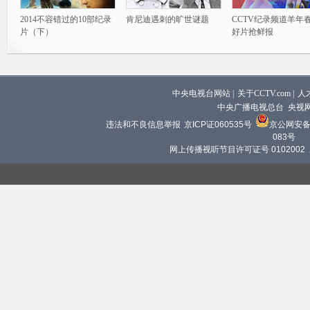
2014不容错过的10部纪录
肯尼迪遇刺的旷世谜题
CCTV纪录频道羊年
片（下）
好片抢鲜报
中央电视台网站
|
关于CCTV.com
|
人
中央广播电视总台 央视
违法和不良信息举报
京ICP证060535号
京公网安备 1
083号
网上传播视听节目许可证号 0102002