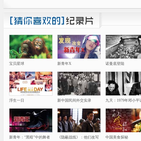
宝贝星球
新青年X
诺曼底登陆
浮生一日
新中国民间外交实录
九天：1979年邓小平
新青年：“黑暗”中的舞者
《隐蔽战线》：他们改写
中国美食探秘