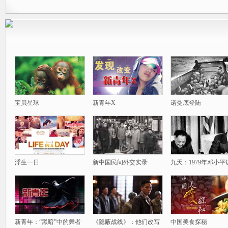
宝贝星球
新青年X
诺曼底登陆
浮生一日
新中国民间外交实录
九天：1979年邓小平
新青年：“黑暗”中的舞者
《隐蔽战线》：他们改写
中国美食探秘