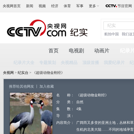
央视网首页
新闻
视频
经济
体育
军事
更多
节目官网
航拍中国
我们这
首页
电视剧
动画片
纪录
纪录片大全
专题策划
央视精品
顶级首播
我爱纪录片
纪
央视网
>
纪实台
> 《超级动物金刚经》
推荐给其他网友
丨
加入收藏
名 称：
《超级动物金刚经》
分 类：
自然
集 数：
4集
导 演：
内容简介：
广阔而又多变的亚洲土地，丛林和草
生机的北美大陆……不同的地域孕育