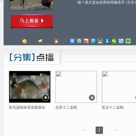
物？谁才是自然界的用毒高手
[查看
顶
踩
评分
亚马逊雨林里谁最致命
北美十二金刚
亚太十二金刚
<
1
>