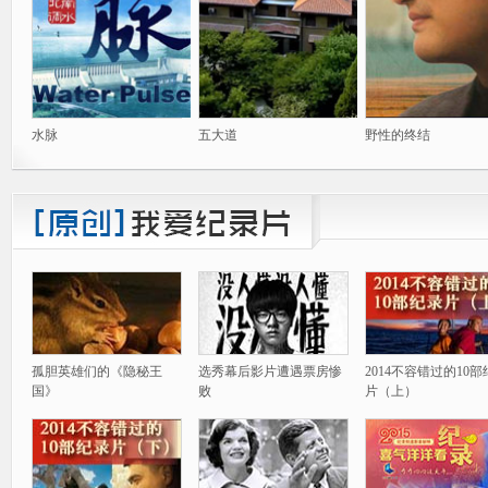
水脉
五大道
野性的终结
孤胆英雄们的《隐秘王
选秀幕后影片遭遇票房惨
2014不容错过的10
国》
败
片（上）