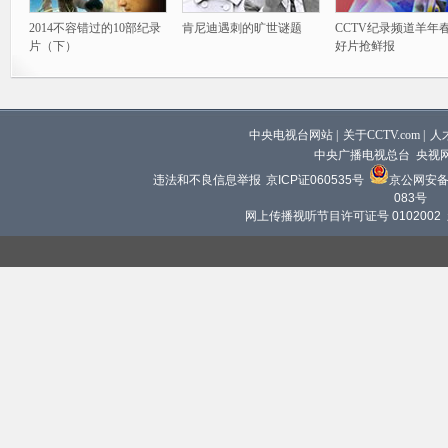
2014不容错过的10部纪录
肯尼迪遇刺的旷世谜题
CCTV纪录频道羊年
片（下）
好片抢鲜报
中央电视台网站
|
关于CCTV.com
|
人
中央广播电视总台 央视
违法和不良信息举报
京ICP证060535号
京公网安备 1
083号
网上传播视听节目许可证号 0102002