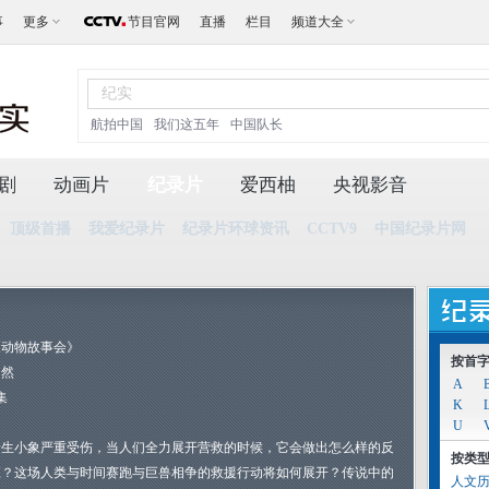
事
更多
节目官网
直播
栏目
频道大全
航拍中国
我们这五年
中国队长
剧
动画片
纪录片
爱西柚
央视影音
顶级首播
我爱纪录片
纪录片环球资讯
CCTV9
中国纪录片网
《动物故事会》
按首
自然
A
集
K
U
野生小象严重受伤，当人们全力展开营救的时候，它会做出怎么样的反
按类
应？这场人类与时间赛跑与巨兽相争的救援行动将如何展开？传说中的
人文