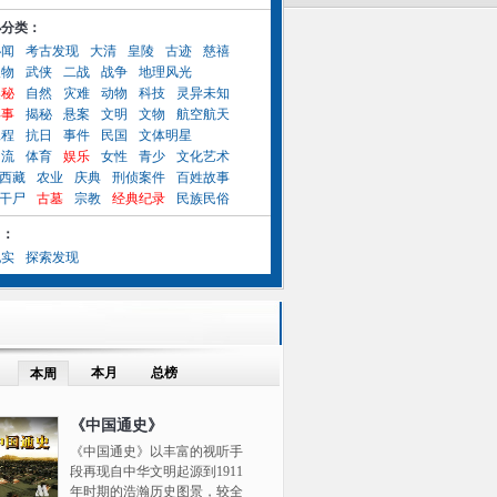
小分类：
秘闻
考古发现
大清
皇陵
古迹
慈禧
人物
武侠
二战
战争
地理风光
奥秘
自然
灾难
动物
科技
灵异未知
异事
揭秘
悬案
文明
文物
航空航天
工程
抗日
事件
民国
文体明星
名流
体育
娱乐
女性
青少
文化艺术
西藏
农业
庆典
刑侦案件
百姓故事
干尸
古墓
宗教
经典纪录
民族民俗
目：
纪实
探索发现
本月
总榜
本周
《中国通史》
《中国通史》以丰富的视听手
段再现自中华文明起源到1911
年时期的浩瀚历史图景，较全