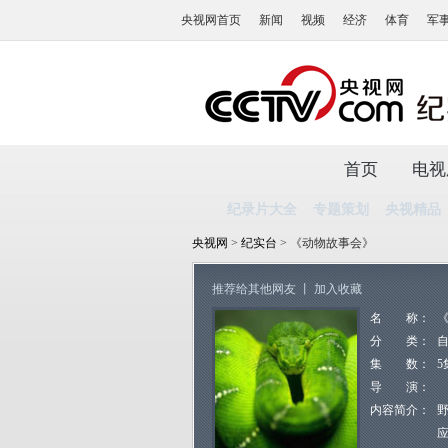
央视网首页
新闻
视频
经济
体育
军
首页
电视
纪录片大全
专题策划
央视精品
央视网
>
纪实台
> 《动物故事会》
推荐给其他网友
丨
加入收藏
名 称：
分 类：
集 数：
5
导 演：
内容简介：