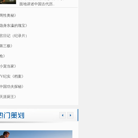
面地讲述中国古代历..
两性奥秘》
隐身东瀛的瑰宝》
宫日记（纪录片）
第三极》
枪》
小宠当家》
TV纪实《档案》
中国功夫探秘》
天涯厨王》