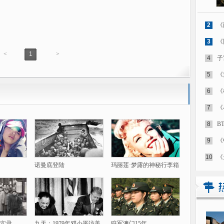
2
《
3
《
<
1
>
4
子
5
《
6
《
7
《
8
B
9
《
10
《
诺曼底登陆
玛丽莲·梦露的神秘行李箱
实录
九天：1979年邓小平访美
驻军澳门15年