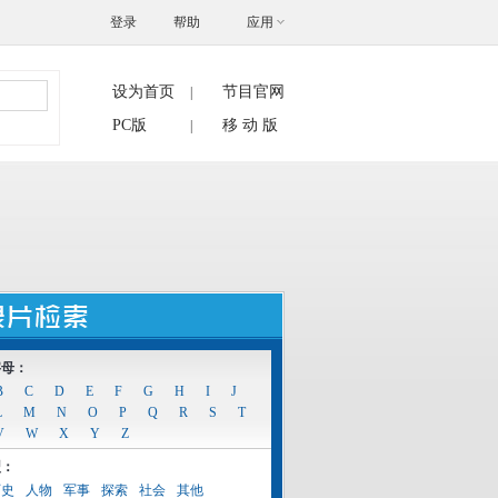
登录
帮助
应用
设为首页
节目官网
|
搜索
PC版
移 动 版
|
字母：
B
C
D
E
F
G
H
I
J
L
M
N
O
P
Q
R
S
T
V
W
X
Y
Z
型：
历史
人物
军事
探索
社会
其他