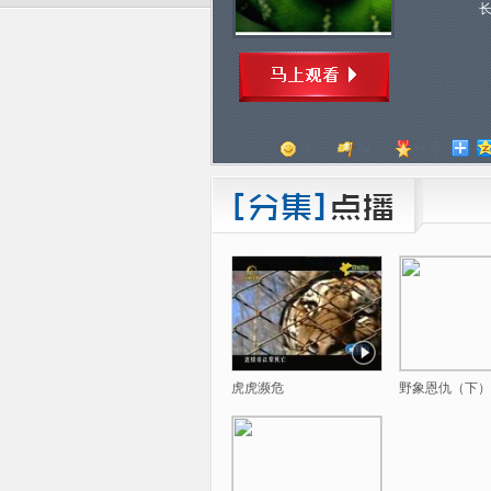
顶
踩
评分
虎虎濒危
野象恩仇（下）