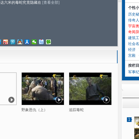
长达六米的毒蛇究竟隐藏在
[查看全部]
个性
历史
传奇
宇宙
奇闻
建筑
社会
经济
宫殿
按栏
军事
野象恩仇（上）
追踪毒蛇
1