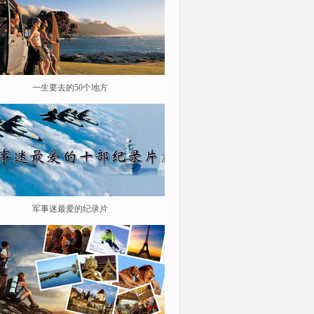
一生要去的50个地方
鉴史问廉
军事迷最爱的纪录片
遨游星际 探索宇宙