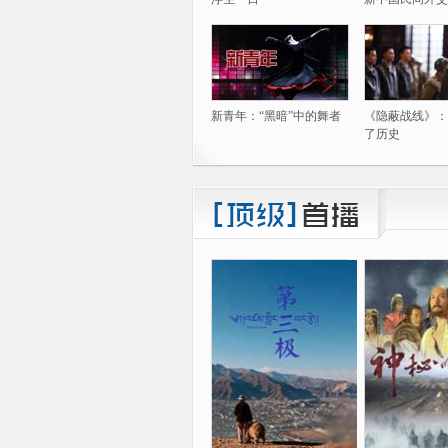
新青年：“黑暗”中的舞者
《隐蔽战线》：
了历史