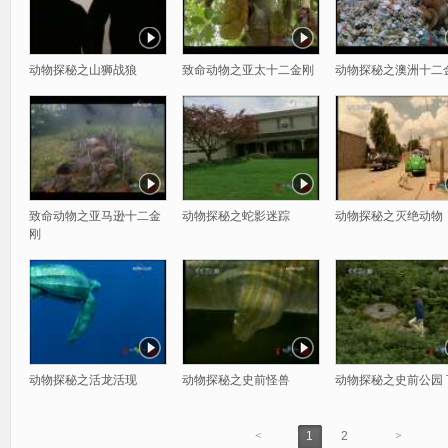
动物探秘之山狮战狼
致命动物之亚太十二金刚
动物探秘之澳洲十二
致命动物之亚马逊十二金
动物探秘之蛇影迷踪
动物探秘之灭绝动物
刚
动物探秘之活龙活现
动物探秘之史前怪兽
动物探秘之史前公园 
<
1
2
>