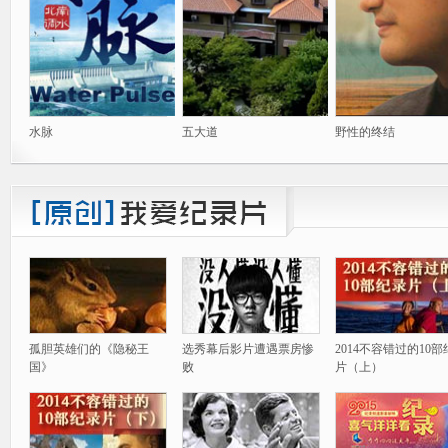
水脉
五大道
野性的终结
孤胆英雄们的《隐秘王
选秀幕后影片遭遇票房惨
2014不容错过的10
国》
败
片（上）