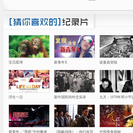
宝贝星球
新青年X
诺曼底登陆
浮生一日
新中国民间外交实录
九天：1979年邓小平
新青年：“黑暗”中的舞者
《隐蔽战线》：他们改写
中国美食探秘