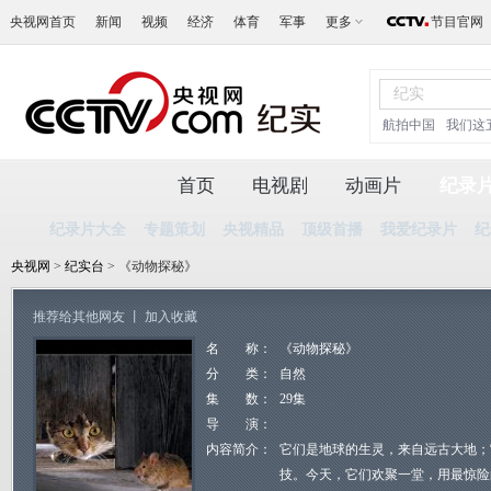
央视网首页
新闻
视频
经济
体育
军事
更多
节目官网
航拍中国
我们这
首页
电视剧
动画片
纪录
纪录片大全
专题策划
央视精品
顶级首播
我爱纪录片
纪
央视网
>
纪实台
> 《动物探秘》
推荐给其他网友
丨
加入收藏
名 称：
《动物探秘》
分 类：
自然
集 数：
29集
导 演：
内容简介：
它们是地球的生灵，来自远古大地；
技。今天，它们欢聚一堂，用最惊险