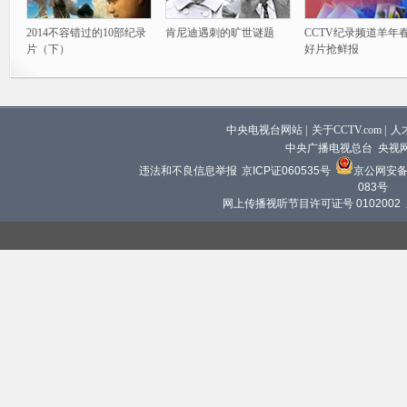
2014不容错过的10部纪录
肯尼迪遇刺的旷世谜题
CCTV纪录频道羊年
片（下）
好片抢鲜报
中央电视台网站
|
关于CCTV.com
|
人
中央广播电视总台 央视
违法和不良信息举报
京ICP证060535号
京公网安备 1
083号
网上传播视听节目许可证号 0102002