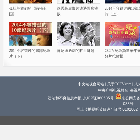
孤胆英雄们的《隐秘王
选秀幕后影片遭遇票房惨
2014不容错过的10
国》
败
片（上）
2014不容错过的10部纪录
肯尼迪遇刺的旷世谜题
CCTV纪录频道羊年
片（下）
好片抢鲜报
中央电视台网站
|
关于CCTV.com
|
人
中央广播电视总台 央视
违法和不良信息举报
京ICP证060535号
京公网安备 1
083号
网上传播视听节目许可证号 0102002