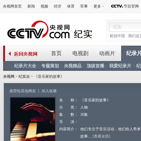
央视网首页
新闻
视频
经济
体育
军事
更多
节目官网
航拍中国
我们这
首页
电视剧
动画片
纪录
纪录片大全
专题策划
央视精品
顶级首播
我爱纪录片
纪
央视网
>
纪实台
> 《音乐家的故事》
推荐给其他网友
丨
加入收藏
名 称：
《音乐家的故事》
分 类：
人物
集 数：
30集
导 演：
内容简介：
他们专注于音乐活动，他们给人带来
故事…
[查看全部]