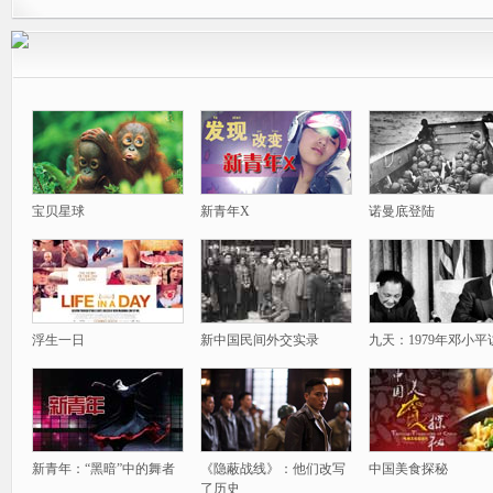
宝贝星球
新青年X
诺曼底登陆
浮生一日
新中国民间外交实录
九天：1979年邓小平
新青年：“黑暗”中的舞者
《隐蔽战线》：他们改写
中国美食探秘
了历史