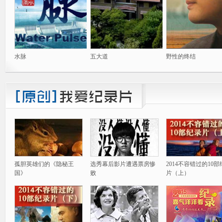
水脉
五大道
野性的终结
孤胆英雄们的《隐秘王
选秀幕后影片遭遇票房惨
2014不容错过的10
国》
败
片（上）