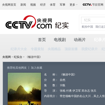
央视网首页
新闻
视频
经济
体育
军事
更多
节目官网
航拍中国
我们这
首页
电视剧
动画片
纪录
纪录片大全
专题策划
央视精品
顶级首播
我爱纪录片
纪
央视网
>
纪实台
> 《畅游中国》
推荐给其他网友
丨
加入收藏
名 称：
《畅游中国》
分 类：
自然
集 数：
18集
导 演：
张桅 付勇 伊卫军 郑永志 张兵
内容简介：
带您领略中国的名山大川，风土人情