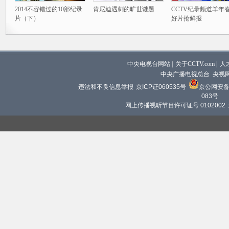
2014不容错过的10部纪录
肯尼迪遇刺的旷世谜题
CCTV纪录频道羊年
片（下）
好片抢鲜报
中央电视台网站
|
关于CCTV.com
|
人
中央广播电视总台 央视
违法和不良信息举报
京ICP证060535号
京公网安备 1
083号
网上传播视听节目许可证号 0102002