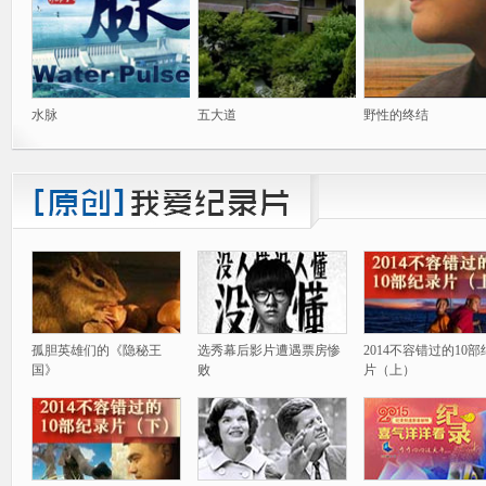
水脉
五大道
野性的终结
孤胆英雄们的《隐秘王
选秀幕后影片遭遇票房惨
2014不容错过的10
国》
败
片（上）