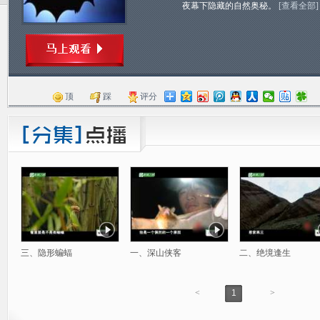
夜幕下隐藏的自然奥秘。
[查看全部]
顶
踩
评分
三、隐形蝙蝠
一、深山侠客
二、绝境逢生
<
1
>