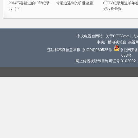
2014不容错过的10部纪录
肯尼迪遇刺的旷世谜题
CCTV纪录频道羊年
片（下）
好片抢鲜报
中央电视台网站
|
关于CCTV.com
|
人
中央广播电视总台 央视
违法和不良信息举报
京ICP证060535号
京公网安备 1
083号
网上传播视听节目许可证号 0102002