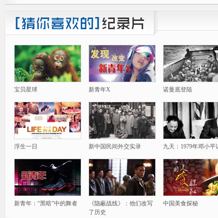
宝贝星球
新青年X
诺曼底登陆
浮生一日
新中国民间外交实录
九天：1979年邓小平
新青年：“黑暗”中的舞者
《隐蔽战线》：他们改写
中国美食探秘
了历史