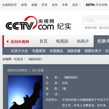
央视网首页
新闻
视频
经济
体育
军事
更多
节目官网
航拍中国
我们这
首页
电视剧
动画片
纪录
纪录片大全
专题策划
央视精品
顶级首播
我爱纪录片
纪
央视网
>
纪实台
> 《蝙蝠探秘》
推荐给其他网友
丨
加入收藏
名 称：
《蝙蝠探秘》
分 类：
自然
集 数：
3集
导 演：
内容简介：
中国体积最小的蝙蝠藏身于竹筒之中
壁之间，科考人员攀悬崖、探竹海、