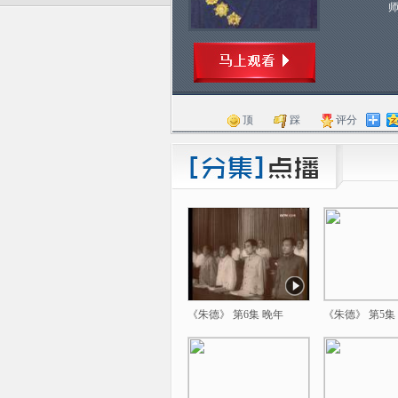
顶
踩
评分
《朱德》 第6集 晚年
《朱德》 第5集