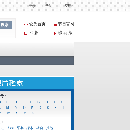
登录
帮助
应用
设为首页
节目官网
|
搜索
PC版
移 动 版
|
字母：
B
C
D
E
F
G
H
I
J
L
M
N
O
P
Q
R
S
T
V
W
X
Y
Z
型：
历史
人物
军事
探索
社会
其他