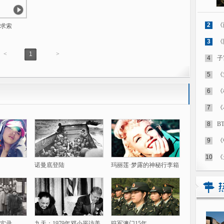
2
《
 求索
3
《
<
1
>
4
子
5
《
6
《
7
《
8
B
9
《
10
《
诺曼底登陆
玛丽莲·梦露的神秘行李箱
实录
九天：1979年邓小平访美
驻军澳门15年