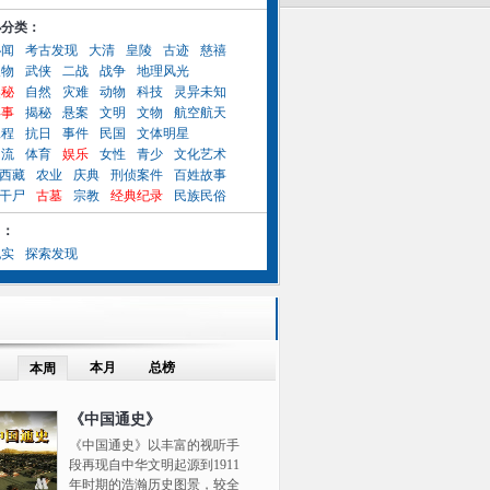
小分类：
秘闻
考古发现
大清
皇陵
古迹
慈禧
人物
武侠
二战
战争
地理风光
奥秘
自然
灾难
动物
科技
灵异未知
异事
揭秘
悬案
文明
文物
航空航天
工程
抗日
事件
民国
文体明星
名流
体育
娱乐
女性
青少
文化艺术
西藏
农业
庆典
刑侦案件
百姓故事
干尸
古墓
宗教
经典纪录
民族民俗
目：
纪实
探索发现
本月
总榜
本周
《中国通史》
《中国通史》以丰富的视听手
段再现自中华文明起源到1911
年时期的浩瀚历史图景，较全