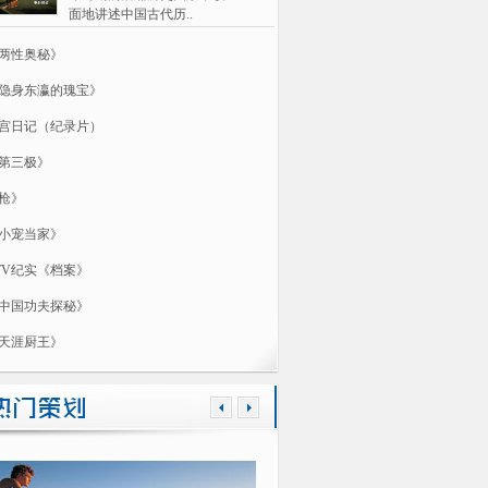
面地讲述中国古代历..
两性奥秘》
隐身东瀛的瑰宝》
宫日记（纪录片）
第三极》
枪》
小宠当家》
TV纪实《档案》
中国功夫探秘》
天涯厨王》