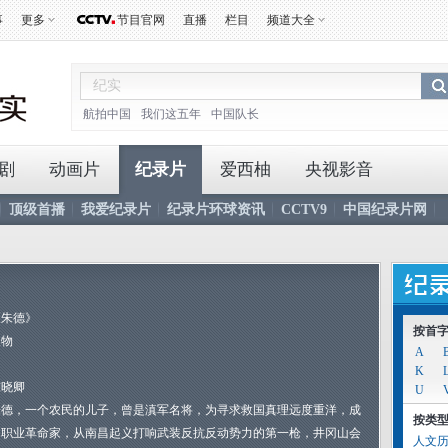
事
更多
节目官网
直播
栏目
频道大全
航拍中国
我们这五年
中国队长
剧
动画片
纪录片
爱西柚
央视影音
顶级首播
我爱纪录片
纪录片环球资讯
CCTV9
中国纪录片网
《朱德》
按首
人物
A
K
陈晓卿
U
朱德，一个农民的儿子，曾是滇军名将，为寻求救国真理远度重洋，成
按类
为职业革命家，从南昌起义打响武装反抗反动势力的第一枪，井冈山会
人文