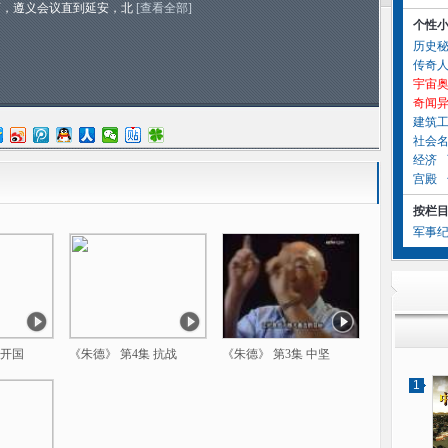
师，遵义会议直到延安，北
[查看全部]
个性
历史
传奇
宇宙
奇闻
建筑
社会
经济
宫殿
按栏
军事
 开国
《朱德》 第4集 抗战
《朱德》 第3集 中坚
1