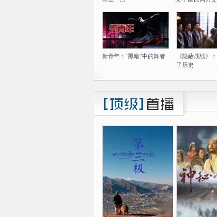
新青年：“黑暗”中的舞者
《隐蔽战线》：
了历史