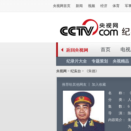
央视网首页
新闻
视频
经济
体育
军
首页
电视
纪录片大全
专题策划
央视精品
央视网
>
纪实台
> 《朱德》
推荐给其他网友
丨
加入收藏
名 称：
分 类：
集 数：
6
导 演：
内容简介：