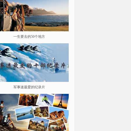
一生要去的50个地方
鉴史问廉
军事迷最爱的纪录片
遨游星际 探索宇宙