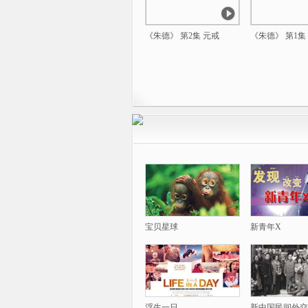
《朱德》 第2集 元戒
《朱德》 第1集
宝贝星球
新青年X
浮生一日
新中国民间外交