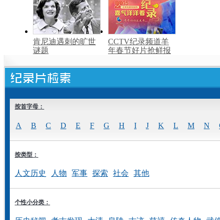
肯尼迪遇刺的旷世
CCTV纪录频道羊
谜题
年春节好片抢鲜报
按首字母：
A
B
C
D
E
F
G
H
I
J
K
L
M
N
按类型：
人文历史
人物
军事
探索
社会
其他
个性小分类：