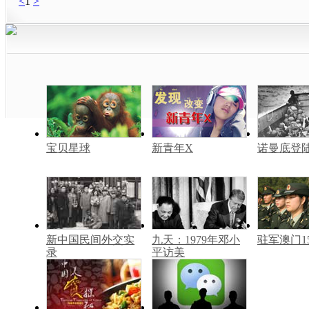
<
1
>
宝贝星球
新青年X
诺曼底登
新中国民间外交实
九天：1979年邓小
驻军澳门1
录
平访美