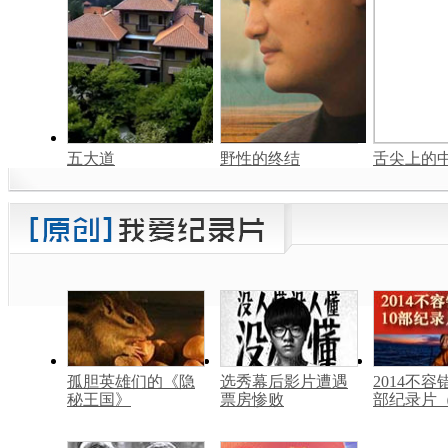
五大道
野性的终结
舌尖上的中
孤胆英雄们的《隐
选秀幕后影片遭遇
2014不容
秘王国》
票房惨败
部纪录片