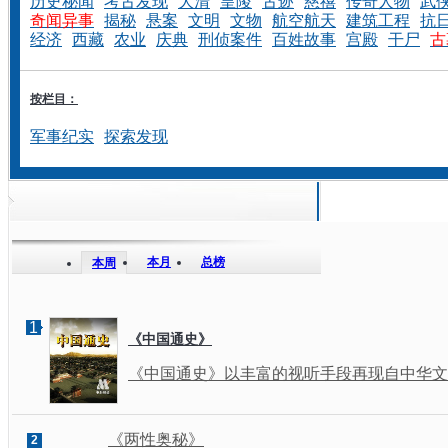
历史秘闻
考古发现
大清
皇陵
古迹
慈禧
传奇人物
武
奇闻异事
揭秘
悬案
文明
文物
航空航天
建筑工程
抗
经济
西藏
农业
庆典
刑侦案件
百姓故事
宫殿
干尸
古
按栏目：
军事纪实
探索发现
本月
总榜
本周
1
《中国通史》
《中国通史》以丰富的视听手段再现自中华文明
《两性奥秘》
2