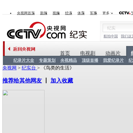
央视网首页
新闻
视频
经济
体育
军事
更多
航拍中国
我们这
首页
电视剧
动画片
纪录片大全
专题策划
央视精品
顶级首播
我爱纪录片
纪
央视网
>
纪实台
> 《鸟类的生活》
推荐给其他网友
丨
加入收藏