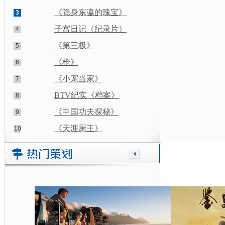
《隐身东瀛的瑰宝》
3
子宫日记（纪录片）
4
《第三极》
5
《枪》
6
《小宠当家》
7
BTV纪实《档案》
8
《中国功夫探秘》
9
《天涯厨王》
10