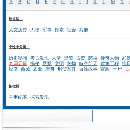
A
B
C
D
E
F
G
H
I
J
K
L
M
N
按类型：
人文历史
人物
军事
探索
社会
其他
个性小分类：
历史秘闻
考古发现
大清
皇陵
古迹
慈禧
传奇人物
武
奇闻异事
揭秘
悬案
文明
文物
航空航天
建筑工程
抗
经济
西藏
农业
庆典
刑侦案件
百姓故事
宫殿
干尸
古
按栏目：
军事纪实
探索发现