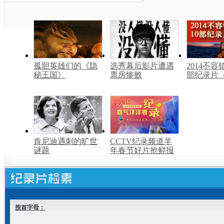
孤胆英雄们的《隐
选秀幕后影片遭遇
2014不容
秘王国》
票房惨败
部纪录片
肯尼迪遇刺的旷世
CCTV纪录频道羊
谜题
年春节好片抢鲜报
按首字母：