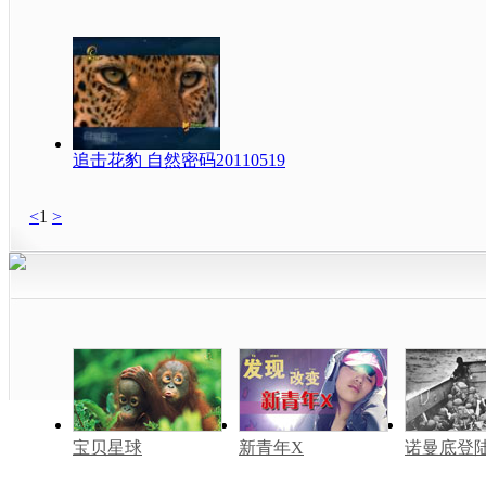
追击花豹 自然密码20110519
<
1
>
宝贝星球
新青年X
诺曼底登