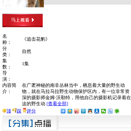
名
《追击花豹》
称：
分
自然
类：
集
1集
数：
导
演：
内容简
在广袤神秘的南非丛林当中，栖息着大量的野生动
介：
物，就在马拉马拉野生动物保护区内，有一位非常资
深的摄影师金姆·沃勒特，用他自己的摄影机记录着在
这的野生动
[查看全部]
顶
踩
评分