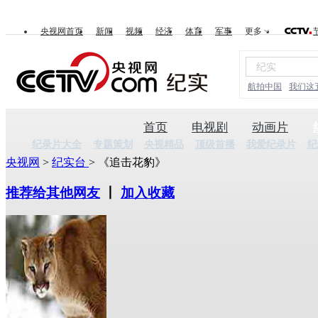
央视网首页
新闻
视频
经济
体育
军事
更多
航拍中国
我们这
首页
电视剧
动画片
纪录片大全
专题策划
央视精品
顶级首播
我爱纪录片
纪
央视网
>
纪实台
> 《追击花豹》
推荐给其他网友
丨
加入收藏