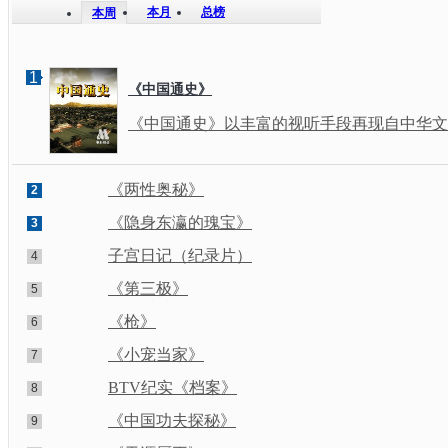
本月
总榜
本周
1
《中国通史》
《中国通史》以丰富的视听手段再现自中华文明
《两性奥秘》
2
《隐身东瀛的瑰宝》
3
子宫日记（纪录片）
4
《第三极》
5
《枪》
6
《小宠当家》
7
BTV纪实《档案》
8
《中国功夫探秘》
9