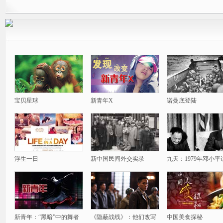
宝贝星球
新青年X
诺曼底登陆
浮生一日
新中国民间外交实录
九天：1979年邓小平
新青年：“黑暗”中的舞者
《隐蔽战线》：他们改写
中国美食探秘