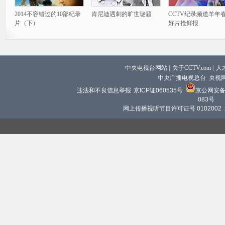
2014不容错过的10部纪录
肯尼迪遇刺的旷世谜题
CCTV纪录频道羊年
片（下）
好片抢鲜报
中央电视台网站
|
关于CCTV.com
|
人
中央广播电视总台 央视
违法和不良信息举报
京ICP证060535号
京公网安备 1
083号
网上传播视听节目许可证号 0102002