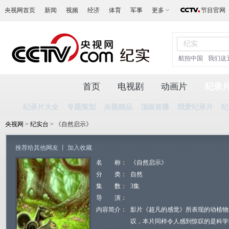
央视网首页
新闻
视频
经济
体育
军事
更多
节目官网
航拍中国
我们这
首页
电视剧
动画片
纪录
纪录片大全
专题策划
央视精品
顶级首播
我爱纪录片
纪
央视网
>
纪实台
> 《自然启示》
推荐给其他网友
丨
加入收藏
名 称：
《自然启示》
分 类：
自然
集 数：
3集
导 演：
内容简介：
影片《超凡的感觉》所表现的动植物
叹，本片同样令人感到惊叹的是科学