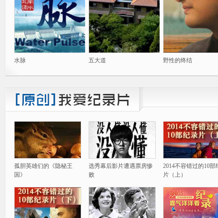
水脉
五大道
野性的终结
孤胆英雄们的《隐秘王
选秀幕后影片遭遇票房惨
2014不容错过的10
国》
败
片（上）