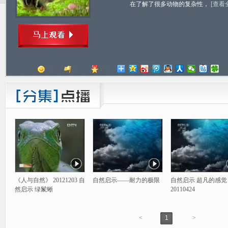
在了解了很多动物的复杂性，
[查看
顶
踩
评分
《人与自然》 20121203 自
自然启示——耐力的极限
自然启示 超凡的感觉
然启示 绿鬣蜥
20110424
<
1
>