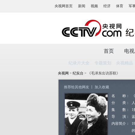
央视网首页
新闻
视频
经济
体育
军
首页
电视
纪录片大全
专题策划
央视精品
央视网
>
纪实台
> 《毛泽东出访苏联》
推荐给其他网友
丨
加入收藏
名 称：
分 类：
集 数：
1
导 演：
内容简介：
1