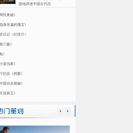
面地讲述中国古代历..
两性奥秘》
隐身东瀛的瑰宝》
宫日记（纪录片）
第三极》
枪》
小宠当家》
TV纪实《档案》
中国功夫探秘》
天涯厨王》