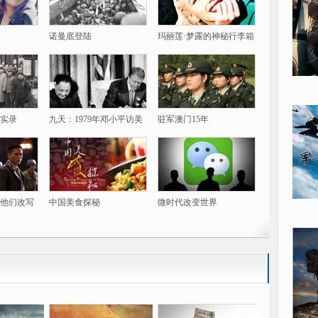
诺曼底登陆
玛丽莲·梦露的神秘行李箱
实录
九天：1979年邓小平访美
驻军澳门15年
他们改写
中国美食探秘
微时代改变世界