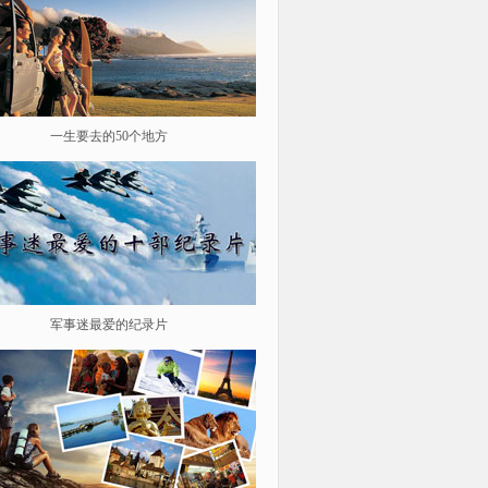
一生要去的50个地方
鉴史问廉
军事迷最爱的纪录片
遨游星际 探索宇宙