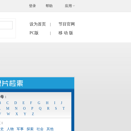
登录
帮助
应用
设为首页
节目官网
|
搜索
PC版
移 动 版
|
字母：
B
C
D
E
F
G
H
I
J
L
M
N
O
P
Q
R
S
T
V
W
X
Y
Z
型：
历史
人物
军事
探索
社会
其他