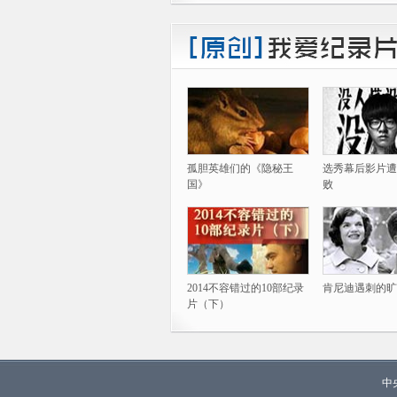
孤胆英雄们的《隐秘王
选秀幕后影片遭
国》
败
2014不容错过的10部纪录
肯尼迪遇刺的旷
片（下）
中