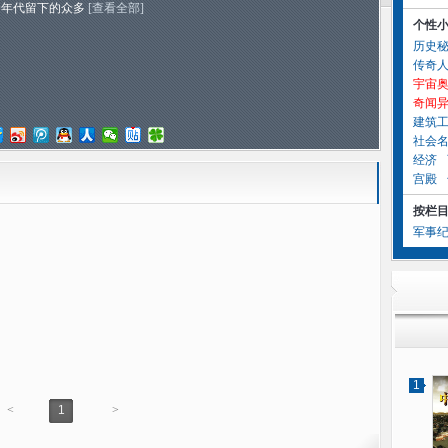
个年代留下的众多
[查看全部]
个性
历史
传奇
宇宙
奇闻
建筑
社会
经济
宫殿
按栏
军事
1
<
1
>