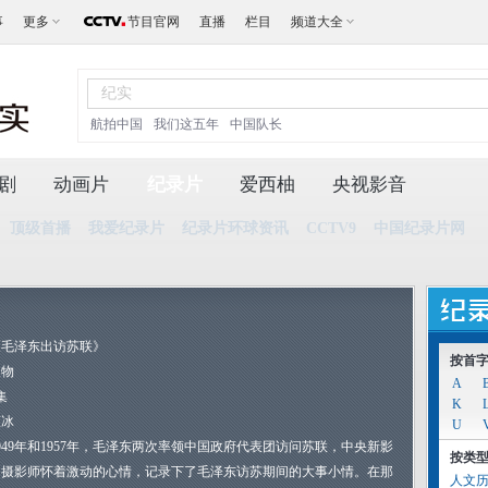
事
更多
节目官网
直播
栏目
频道大全
航拍中国
我们这五年
中国队长
剧
动画片
纪录片
爱西柚
央视影音
顶级首播
我爱纪录片
纪录片环球资讯
CCTV9
中国纪录片网
《毛泽东出访苏联》
按首
人物
A
集
K
蓝冰
U
949年和1957年，毛泽东两次率领中国政府代表团访问苏联，中央新影
按类
的摄影师怀着激动的心情，记录下了毛泽东访苏期间的大事小情。在那
人文