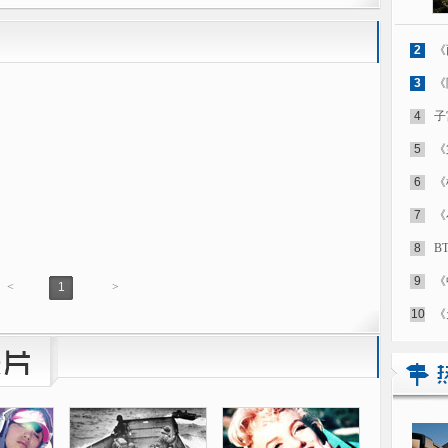
2
《
3
《
4
子
5
《
6
《
7
《
8
B
9
《
<
1
>
10
《