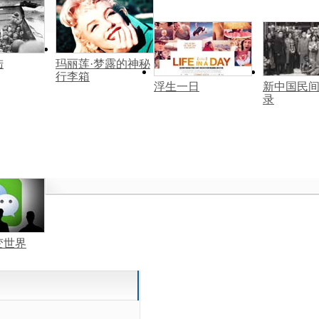
陆
玛丽莲·梦露的神秘
行李箱
浮生一日
新中国民
录
变世界