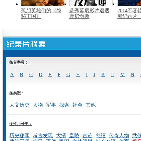
孤胆英雄们的《隐
选秀幕后影片遭遇
2014不容
秘王国》
票房惨败
部纪录片
按首字母：
A
B
C
D
E
F
G
H
I
J
K
L
M
N
按类型：
人文历史
人物
军事
探索
社会
其他
个性小分类：
历史秘闻
考古发现
大清
皇陵
古迹
慈禧
传奇人物
武