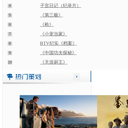
子宫日记（纪录片）
4
《第三极》
5
《枪》
6
《小宠当家》
7
BTV纪实《档案》
8
《中国功夫探秘》
9
《天涯厨王》
10