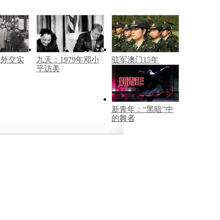
间外交实
九天：1979年邓小
驻军澳门15年
平访美
新青年：“黑暗”中
的舞者