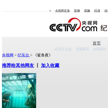
央视网首页
新闻
视频
经济
体
首页
纪录片大全
专题策划
央视精品
央视网
>
纪实台
> 《鲨鱼夜》
推荐给其他网友
丨
加入收藏