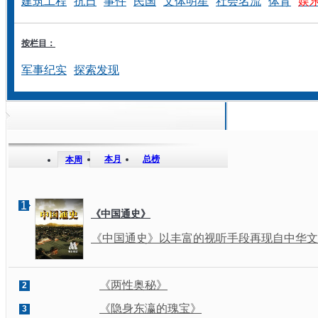
建筑工程
抗日
事件
民国
文体明星
社会名流
体育
娱
按栏目：
军事纪实
探索发现
本月
总榜
本周
1
《中国通史》
《中国通史》以丰富的视听手段再现自中华文明
《两性奥秘》
2
《隐身东瀛的瑰宝》
3