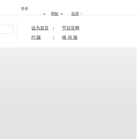
登录
帮助
应用
设为首页
节目官网
|
搜索
PC版
移 动 版
|