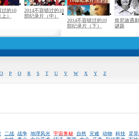
错过的10
2014不容错过的10
（上）
部纪录片（中）
2014不容错过的10
肯尼迪遇
部纪录片（下）
谜题
O
P
Q
R
S
T
U
V
W
X
Y
Z
侠
二战
战争
地理风光
宇宙奥秘
自然
灾难
动物
科技
灵异