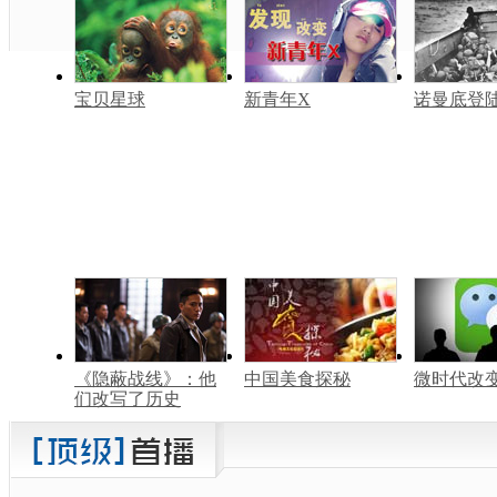
宝贝星球
新青年X
诺曼底登
《隐蔽战线》：他
中国美食探秘
微时代改
们改写了历史