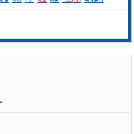
故事
宫殿
干尸
古墓
宗教
经典纪录
民族民俗
.