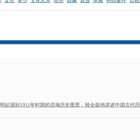
乐
女性
青少
文化艺术
经济
西藏
农业
庆典
刑侦案件
百姓
起源到1911年时期的浩瀚历史图景，较全面地讲述中国古代历.