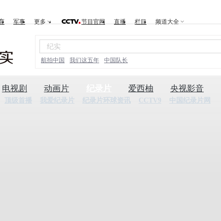
育
军事
更多
节目官网
直播
栏目
频道大全
航拍中国
我们这五年
中国队长
电视剧
动画片
纪录片
爱西柚
央视影音
顶级首播
我爱纪录片
纪录片环球资讯
CCTV9
中国纪录片网