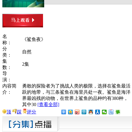
名
《鲨鱼夜》
称：
分
自然
类：
集
2集
数：
导
演：
内容简
勇敢的探险者为了挑战人类的极限，选择在鲨鱼最活
介：
跃的地带，与三条鲨鱼在海里共处一夜。鲨鱼是海洋
界最凶残的动物，在世界上鲨鱼的品种约有380种，
其中30
[查看全部]
顶
踩
评分