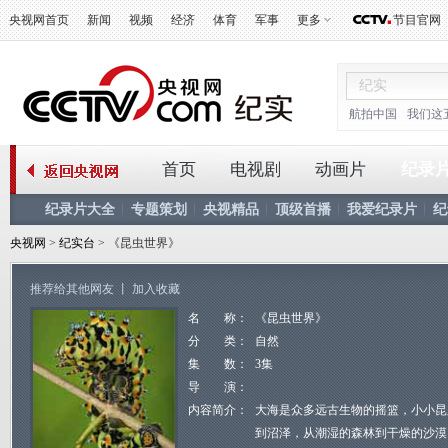
央视网首页
新闻
视频
经济
体育
军事
更多
节目官网
航拍中国
我们这
首页
电视剧
动画片
纪录
纪录片大全
专题策划
央视精品
顶级首播
我爱纪录片
纪
央视网
>
纪实台
> 《昆虫世界》
推荐给其他网友
丨
加入收藏
名 称：
《昆虫世界》
分 类：
自然
集 数：
3集
导 演：
内容简介：
大海是众多远古生物的摇篮，小小昆
到沼泽，从潮湿的森林到干燥的沙漠