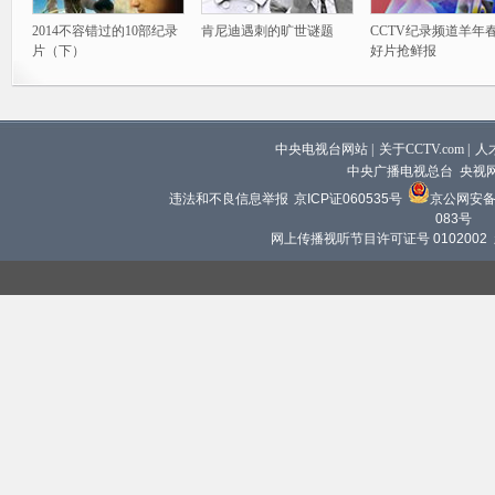
2014不容错过的10部纪录
肯尼迪遇刺的旷世谜题
CCTV纪录频道羊年
片（下）
好片抢鲜报
中央电视台网站
|
关于CCTV.com
|
人
中央广播电视总台 央视
违法和不良信息举报
京ICP证060535号
京公网安备 1
083号
网上传播视听节目许可证号 0102002