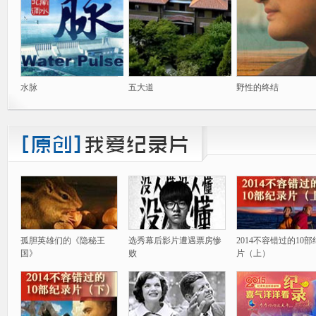
水脉
五大道
野性的终结
孤胆英雄们的《隐秘王
选秀幕后影片遭遇票房惨
2014不容错过的10
国》
败
片（上）