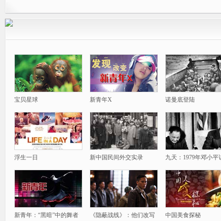
宝贝星球
新青年X
诺曼底登陆
浮生一日
新中国民间外交实录
九天：1979年邓小平
新青年：“黑暗”中的舞者
《隐蔽战线》：他们改写
中国美食探秘