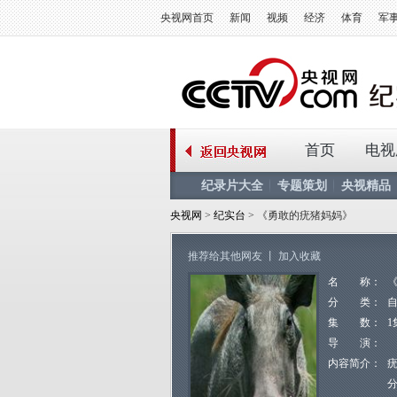
央视网首页
新闻
视频
经济
体育
军
首页
电视
纪录片大全
专题策划
央视精品
央视网
>
纪实台
> 《勇敢的疣猪妈妈》
推荐给其他网友
丨
加入收藏
名 称：
分 类：
集 数：
1
导 演：
内容简介：