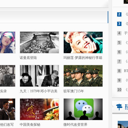
2
《
3
《
4
子
5
《
6
《
诺曼底登陆
玛丽莲·梦露的神秘行李箱
7
《
8
B
9
《
10
《
实录
九天：1979年邓小平访美
驻军澳门15年
他们改写
中国美食探秘
微时代改变世界