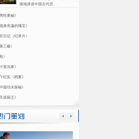
面地讲述中国古代历..
两性奥秘》
隐身东瀛的瑰宝》
宫日记（纪录片）
第三极》
枪》
小宠当家》
TV纪实《档案》
中国功夫探秘》
天涯厨王》