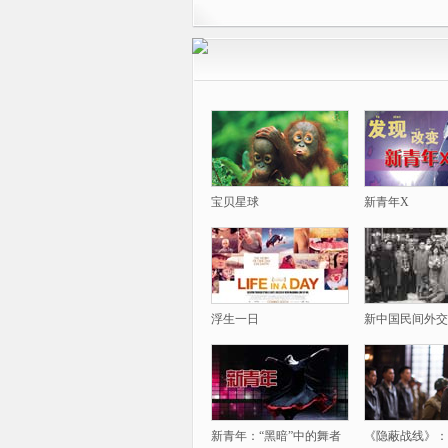
宝贝星球
新青年X
浮生一日
新中国民间外交
新青年：“黑暗”中的舞者
《隐蔽战线》：