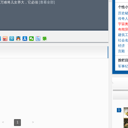
除万难将儿女养大，它必须
[查看全部]
个性
历史
传奇
宇宙
奇闻
建筑
社会
经济
宫殿
按栏
军事
1
<
1
>