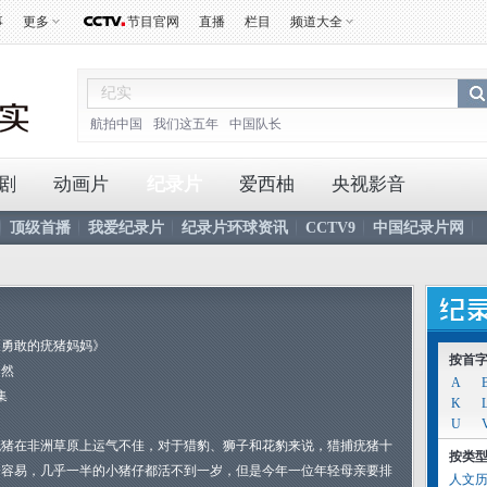
事
更多
节目官网
直播
栏目
频道大全
航拍中国
我们这五年
中国队长
剧
动画片
纪录片
爱西柚
央视影音
顶级首播
我爱纪录片
纪录片环球资讯
CCTV9
中国纪录片网
《勇敢的疣猪妈妈》
按首
自然
A
集
K
U
疣猪在非洲草原上运气不佳，对于猎豹、狮子和花豹来说，猎捕疣猪十
按类
分容易，几乎一半的小猪仔都活不到一岁，但是今年一位年轻母亲要排
人文