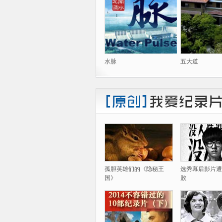
水脉
五大道
孤胆英雄们的《隐秘王
选秀幕后影片遭
国》
败