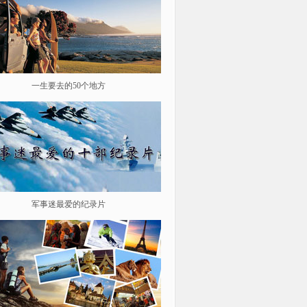
一生要去的50个地方
鉴史问廉
军事迷最爱的纪录片
遨游星际 探索宇宙