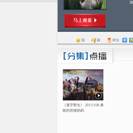
顶
踩
评分
《寰宇野生》 20111108 勇
敢的疣猪妈妈