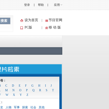
登录
帮助
应用
设为首页
节目官网
|
搜索
PC版
移 动 版
|
字母：
B
C
D
E
F
G
H
I
J
L
M
N
O
P
Q
R
S
T
V
W
X
Y
Z
型：
历史
人物
军事
探索
社会
其他