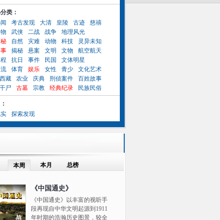
小分类：
秘闻
考古发现
大清
皇陵
古迹
慈禧
人物
武侠
二战
战争
地理风光
奥秘
自然
灾难
动物
科技
灵异未知
异事
揭秘
悬案
文明
文物
航空航天
工程
抗日
事件
民国
文体明星
名流
体育
娱乐
女性
青少
文化艺术
西藏
农业
庆典
刑侦案件
百姓故事
干尸
古墓
宗教
经典纪录
民族民俗
目：
纪实
探索发现
本月
总榜
本周
《中国通史》
《中国通史》以丰富的视听手
段再现自中华文明起源到1911
年时期的浩瀚历史图景，较全