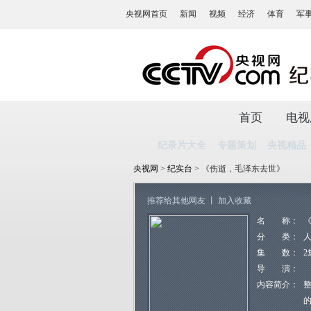
央视网首页
新闻
视频
经济
体育
军
首页
电视
纪录片大全
专题策划
央视精品
央视网
>
纪实台
> 《伤逝，毛泽东去世》
推荐给其他网友
丨
加入收藏
名 称：
分 类：
集 数：
2
导 演：
内容简介：