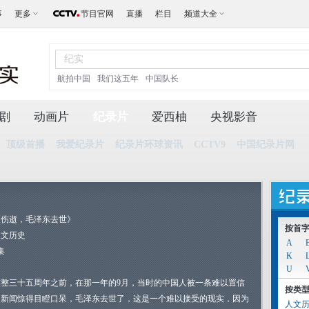
事
更多
节目官网
直播
栏目
频道大全
航拍中国
我们这五年
中国队长
剧
动画片
纪录片
爱西柚
央视影音
顶级首播
我爱纪录片
纪录片环球资讯
CCTV9
中国纪录片网
《伤逝，毛泽东去世》
按首
人文历史
A
集
K
U
整整三十五周年之前，在那一年的9月，当时的中国人被一条难以置信
按类
的新闻惊得目瞪口呆，毛泽东去世了，这是一个难以接受的现实，因为
人文