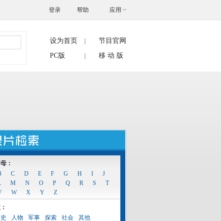
登录
帮助
应用
设为首页
节目官网
|
搜索
PC版
移 动 版
|
字母：
B
C
D
E
F
G
H
I
J
L
M
N
O
P
Q
R
S
T
V
W
X
Y
Z
型：
历史
人物
军事
探索
社会
其他