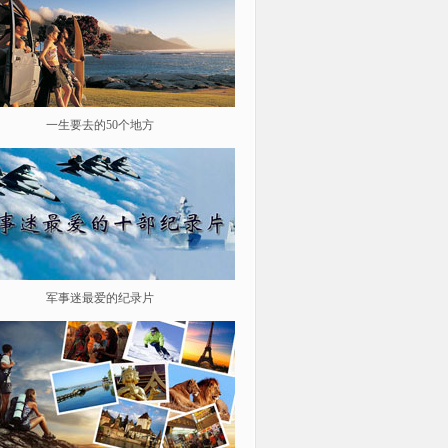
一生要去的50个地方
鉴史问廉
军事迷最爱的纪录片
遨游星际 探索宇宙