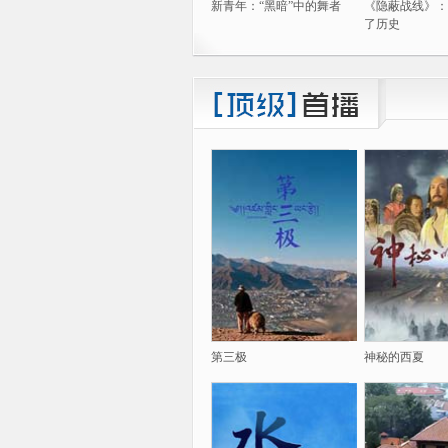
新青年：“黑暗”中的舞者
《隐蔽战线》：
了历史
第三极
神秘的西夏