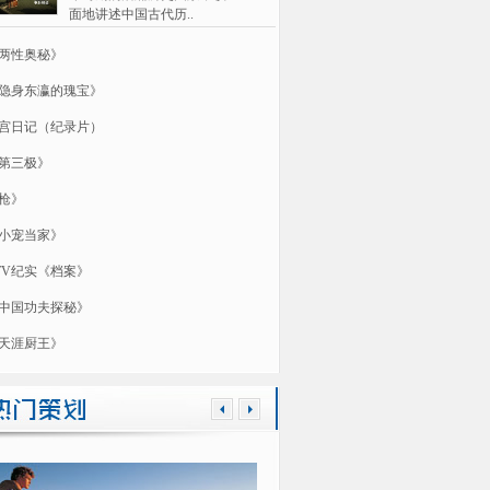
面地讲述中国古代历..
两性奥秘》
隐身东瀛的瑰宝》
宫日记（纪录片）
第三极》
枪》
小宠当家》
TV纪实《档案》
中国功夫探秘》
天涯厨王》