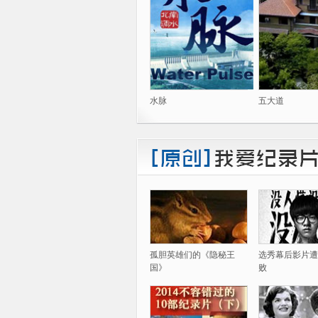
水脉
五大道
孤胆英雄们的《隐秘王
选秀幕后影片遭
国》
败