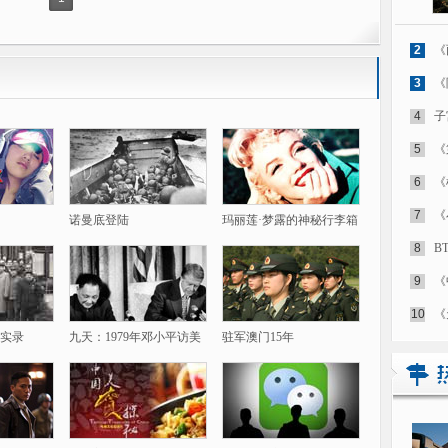
2
《
3
《
4
子
5
《
6
《
7
《
诺曼底登陆
玛丽莲·梦露的神秘行李箱
8
B
9
《
10
《
实录
九天：1979年邓小平访美
驻军澳门15年