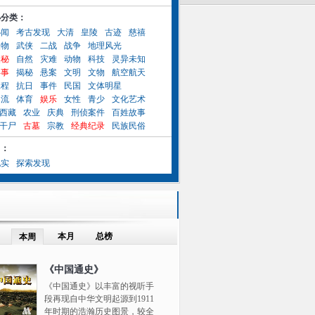
小分类：
秘闻
考古发现
大清
皇陵
古迹
慈禧
人物
武侠
二战
战争
地理风光
奥秘
自然
灾难
动物
科技
灵异未知
异事
揭秘
悬案
文明
文物
航空航天
工程
抗日
事件
民国
文体明星
名流
体育
娱乐
女性
青少
文化艺术
西藏
农业
庆典
刑侦案件
百姓故事
干尸
古墓
宗教
经典纪录
民族民俗
目：
纪实
探索发现
本月
总榜
本周
《中国通史》
《中国通史》以丰富的视听手
段再现自中华文明起源到1911
年时期的浩瀚历史图景，较全