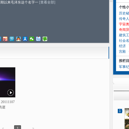
长期以来毛泽东这个名字一
[查看全部]
个性
历史
传奇
宇宙
奇闻
建筑
社会
经济
宫殿
按栏
军事
0111107
·伤逝
1
<
1
>