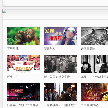
宝贝星球
新青年X
诺曼底登陆
浮生一日
新中国民间外交实录
九天：1979年邓小平
新青年：“黑暗”中的舞者
《隐蔽战线》：他们改写
中国美食探秘