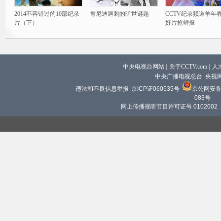
2014不容错过的10部纪录
肯尼迪遇刺的旷世谜题
CCTV纪录频道羊年
片（下）
好片抢鲜报
中央电视台网站
|
关于CCTV.com
|
人
中央广播电视总台 央视
违法和不良信息举报
京ICP证060535号
京公网安备 1
083号
网上传播视听节目许可证号 0102002