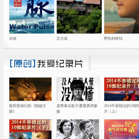
水脉
五大道
野性的终结
孤胆英雄们的《隐秘王
选秀幕后影片遭遇票房惨
2014不容错过的10
国》
败
片（上）