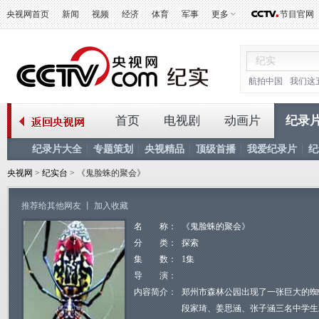
央视网首页
新闻
视频
经济
体育
军事
更多
节目官网
航拍中国
我们这
首页
电视剧
动画片
纪录
纪录片大全
专题策划
央视精品
顶级首播
我爱纪录片
纪
央视网
>
纪实台
> 《鬼脸蛛的聚会》
推荐给其他网友
丨
加入收藏
名 称：
《鬼脸蛛的聚会》
分 类：
探索
集 数：
1集
导 演：
内容简介：
郑州市森林公园出现了一张巨大的蜘
段家琦、姜思涵、张子涵三名中学生