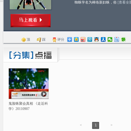
蜘蛛学名为棒络新妇蛛，俗
[查看全
顶
踩
评分
鬼脸蛛聚会真相 《走近科
学》20110907
<
1
>