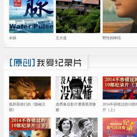
水脉
五大道
野性的终结
孤胆英雄们的《隐秘王
选秀幕后影片遭遇票房惨
2014不容错过的10
国》
败
片（上）