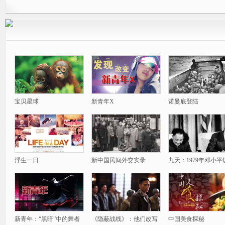
宝贝星球
新青年X
诺曼底登陆
浮生一日
新中国民间外交实录
九天：1979年邓小平
新青年：“黑暗”中的舞者
《隐蔽战线》：他们改写
中国美食探秘