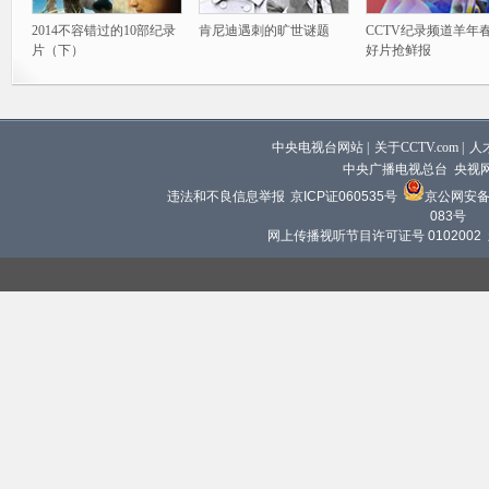
2014不容错过的10部纪录
肯尼迪遇刺的旷世谜题
CCTV纪录频道羊年
片（下）
好片抢鲜报
中央电视台网站
|
关于CCTV.com
|
人
中央广播电视总台 央视
违法和不良信息举报
京ICP证060535号
京公网安备 1
083号
网上传播视听节目许可证号 0102002