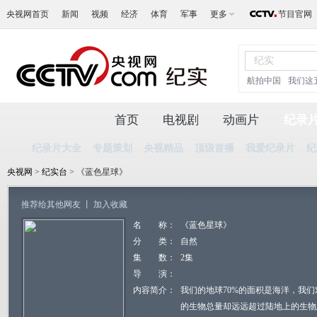
央视网首页
新闻
视频
经济
体育
军事
更多
节目官网
航拍中国
我们这
首页
电视剧
动画片
纪录
纪录片大全
专题策划
央视精品
顶级首播
我爱纪录片
纪
央视网
>
纪实台
> 《蓝色星球》
推荐给其他网友
丨
加入收藏
名 称：
《蓝色星球》
分 类：
自然
集 数：
2集
导 演：
内容简介：
我们的地球70%的面积是海洋，我
的生物总量却远远超过陆地上的生物