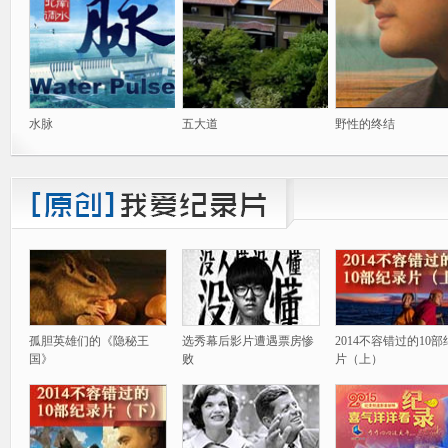
水脉
五大道
野性的终结
孤胆英雄们的《隐秘王
选秀幕后影片遭遇票房惨
2014不容错过的10
国》
败
片（上）