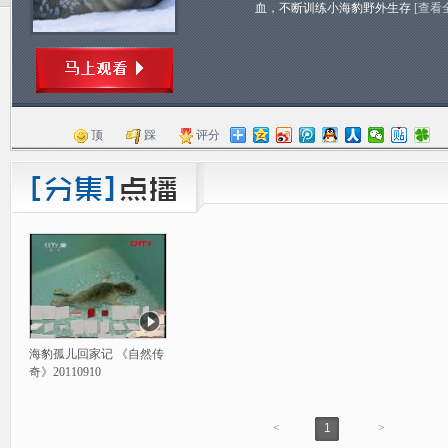
血，不断训练小海豹野外生存
[查看
顶
踩
评分
海豹孤儿回家记 《自然传
奇》20110910
<
1
>