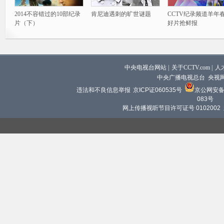
2014不容错过的10部纪录
肯尼迪遇刺的旷世谜题
CCTV纪录频道羊年
片（下）
好片抢鲜报
中央电视台网站
|
关于CCTV.com
|
人
中央广播电视总台 央视
违法和不良信息举报
京ICP证060535号
京公网安备 1
083号
网上传播视听节目许可证号 0102002