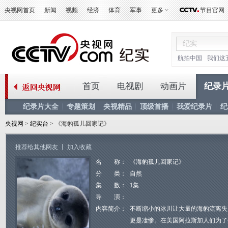
央视网首页
新闻
视频
经济
体育
军事
更多
节目官网
航拍中国
我们这
首页
电视剧
动画片
纪录
纪录片大全
专题策划
央视精品
顶级首播
我爱纪录片
纪
央视网
>
纪实台
> 《海豹孤儿回家记》
推荐给其他网友
丨
加入收藏
名 称：
《海豹孤儿回家记》
分 类：
自然
集 数：
1集
导 演：
内容简介：
不断缩小的冰川让大量的海豹流离失
更是凄惨。在美国阿拉斯加人们为了