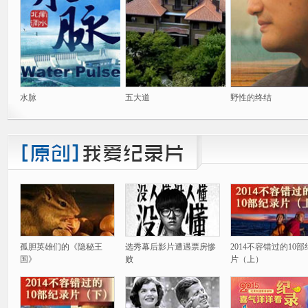
水脉
五大道
野性的终结
孤胆英雄们的《隐秘王
选秀幕后影片遭遇票房惨
2014不容错过的10
国》
败
片（上）