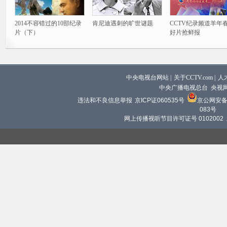
2014不容错过的10部纪录
肯尼迪遇刺的旷世谜题
CCTV纪录频道羊年
片（下）
好片抢鲜报
中央电视台网站
|
关于CCTV.com
|
人
中央广播电视总台 央视
违法和不良信息举报
京ICP证060535号
京公网安备 1
083号
网上传播视听节目许可证号 0102002