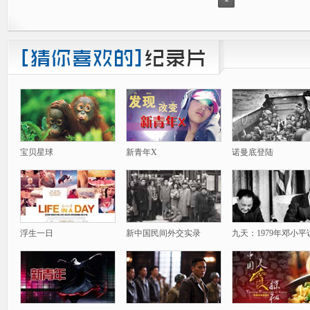
宝贝星球
新青年X
诺曼底登陆
浮生一日
新中国民间外交实录
九天：1979年邓小平