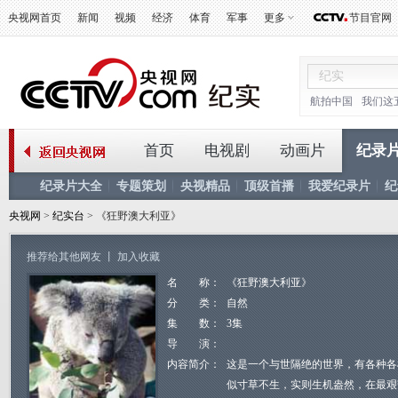
央视网首页
新闻
视频
经济
体育
军事
更多
节目官网
航拍中国
我们这
首页
电视剧
动画片
纪录
纪录片大全
专题策划
央视精品
顶级首播
我爱纪录片
纪
央视网
>
纪实台
> 《狂野澳大利亚》
推荐给其他网友
丨
加入收藏
名 称：
《狂野澳大利亚》
分 类：
自然
集 数：
3集
导 演：
内容简介：
这是一个与世隔绝的世界，有各种各
似寸草不生，实则生机盎然，在最艰