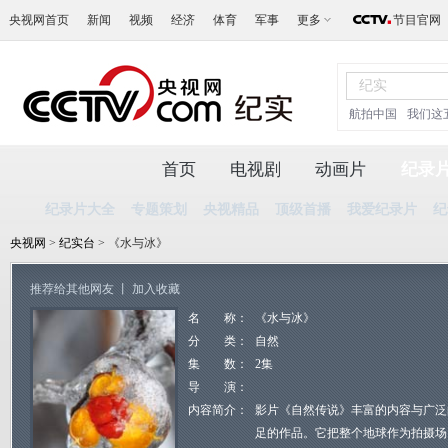
央视网首页
新闻
视频
经济
体育
军事
更多
节目官网
航拍中国
我们这
首页
电视剧
动画片
纪录
纪录片大全
专题策划
央视精品
顶级首播
我爱纪录片
纪
央视网
>
纪实台
> 《水与冰》
推荐给其他网友
丨
加入收藏
名 称：
《水与冰》
分 类：
自然
集 数：
2集
导 演：
内容简介：
影片《自然传说》丰富的内容与广泛
足的作品。它把整个地球作为拍摄场