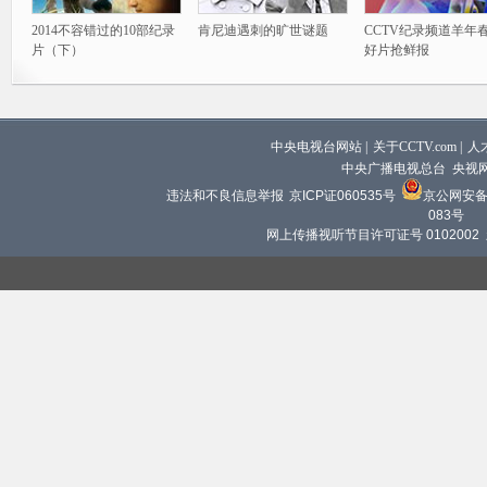
2014不容错过的10部纪录
肯尼迪遇刺的旷世谜题
CCTV纪录频道羊年
片（下）
好片抢鲜报
中央电视台网站
|
关于CCTV.com
|
人
中央广播电视总台 央视
违法和不良信息举报
京ICP证060535号
京公网安备 1
083号
网上传播视听节目许可证号 0102002