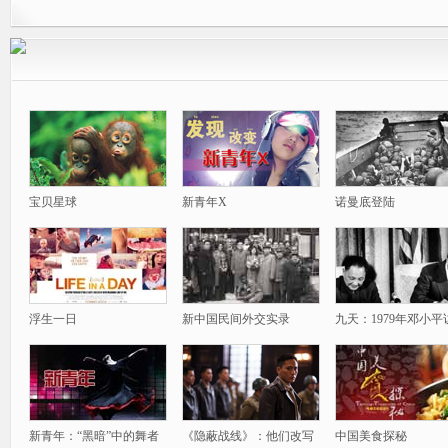
宝贝星球
新青年X
诺曼底登陆
浮生一日
新中国民间外交实录
九天：1979年邓小平
新青年：“黑暗”中的舞者
《隐蔽战线》：他们改写
中国美食探秘