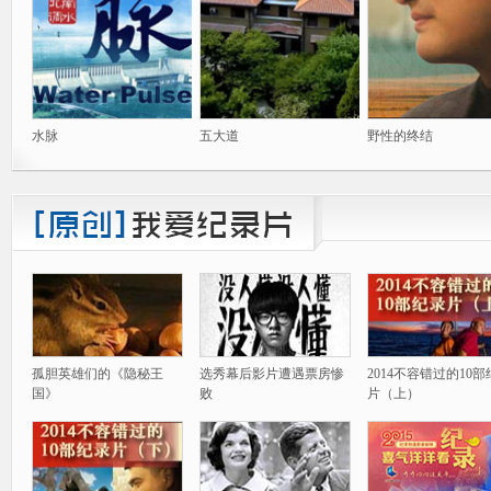
水脉
五大道
野性的终结
孤胆英雄们的《隐秘王
选秀幕后影片遭遇票房惨
2014不容错过的10
国》
败
片（上）