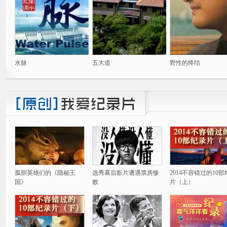
水脉
五大道
野性的终结
孤胆英雄们的《隐秘王
选秀幕后影片遭遇票房惨
2014不容错过的10
国》
败
片（上）