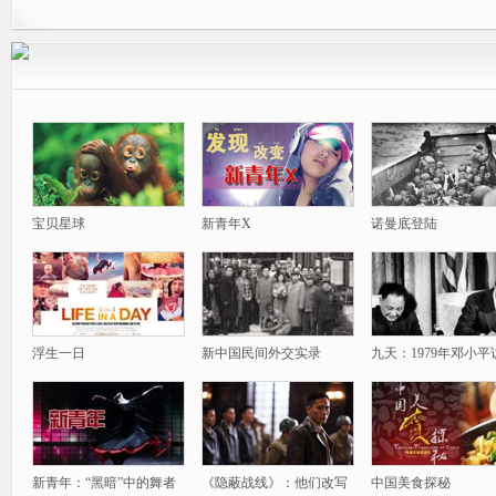
宝贝星球
新青年X
诺曼底登陆
浮生一日
新中国民间外交实录
九天：1979年邓小平
新青年：“黑暗”中的舞者
《隐蔽战线》：他们改写
中国美食探秘