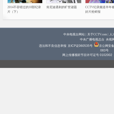
2014不容错过的10部纪录
肯尼迪遇刺的旷世谜题
CCTV纪录频道羊年
片（下）
好片抢鲜报
中央电视台网站
|
关于CCTV.com
|
人
中央广播电视总台 央视
违法和不良信息举报
京ICP证060535号
京公网安备 1
083号
网上传播视听节目许可证号 0102002