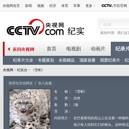
央视网首页
新闻
视频
经济
体育
军事
更多
节目官网
航拍中国
我们这
首页
电视剧
动画片
纪录
纪录片大全
专题策划
央视精品
顶级首播
我爱纪录片
纪
央视网
>
纪实台
> 《雪豹》
推荐给其他网友
丨
加入收藏
名 称：
《雪豹》
分 类：
自然
集 数：
2集
导 演：
内容简介：
在巴基斯坦的高山上生活着一种猫科
很少有人拍到它们的镜头。这种情况到