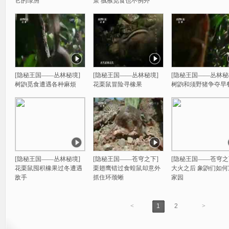
它的绿洲
策 狨猴觅食也不例外
[隐秘王国——丛林秘境]
[隐秘王国——丛林秘境]
[隐秘王国——丛林秘
树鼩觅食遭遇各种麻烦
花栗鼠冒险寻橡果
树鼩和须野猪争夺早
[隐秘王国——丛林秘境]
[隐秘王国——苍穹之下]
[隐秘王国——苍穹之
花栗鼠囤积橡果过冬遭遇
栗翅鹰错过食蝗鼠却意外
大火之后 象鼩们如何
敌手
抓住环颈蜥
家园
<
1
2
>