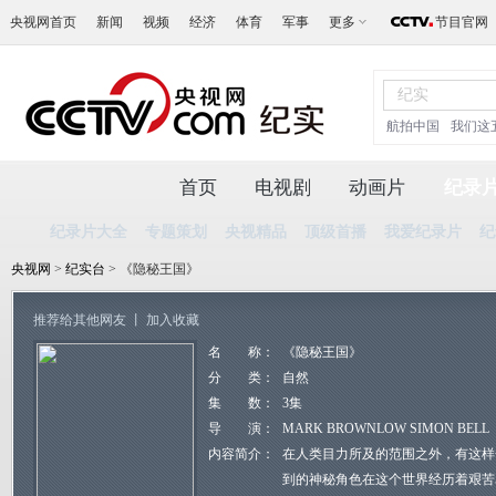
央视网首页
新闻
视频
经济
体育
军事
更多
节目官网
航拍中国
我们这
首页
电视剧
动画片
纪录
纪录片大全
专题策划
央视精品
顶级首播
我爱纪录片
纪
央视网
>
纪实台
> 《隐秘王国》
推荐给其他网友
丨
加入收藏
名 称：
《隐秘王国》
分 类：
自然
集 数：
3集
导 演：
MARK BROWNLOW SIMON BELL
内容简介：
在人类目力所及的范围之外，有这样
到的神秘角色在这个世界经历着艰苦