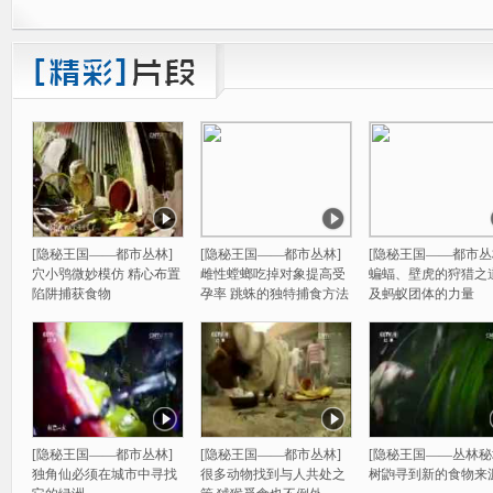
[隐秘王国——都市丛林]
[隐秘王国——都市丛林]
[隐秘王国——都市丛
穴小鸮微妙模仿 精心布置
雌性螳螂吃掉对象提高受
蝙蝠、壁虎的狩猎之
陷阱捕获食物
孕率 跳蛛的独特捕食方法
及蚂蚁团体的力量
[隐秘王国——都市丛林]
[隐秘王国——都市丛林]
[隐秘王国——丛林秘
独角仙必须在城市中寻找
很多动物找到与人共处之
树鼩寻到新的食物来