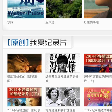
水脉
五大道
野性的终结
孤胆英雄们的《隐秘王
选秀幕后影片遭遇票房惨
2014不容错过的10
国》
败
片（上）
2014不容错过的10部纪录
肯尼迪遇刺的旷世谜题
CCTV纪录频道羊年