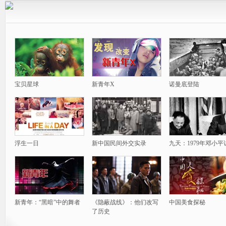
宝贝星球
新青年X
诺曼底登陆
浮生一日
新中国民间外交实录
九天：1979年邓小平
新青年：“黑暗”中的舞者
《隐蔽战线》：他们改写
中国美食探秘
了历史