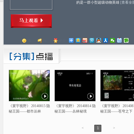
的是一群小型超级动物英雄
[查看全
顶
踩
评分
《寰宇视野》 20140815 隐
《寰宇视野》 20140814 隐
《寰宇视野》 201408
秘王国——都市丛林
秘王国——丛林秘境
秘王国——苍穹之下
<
1
>