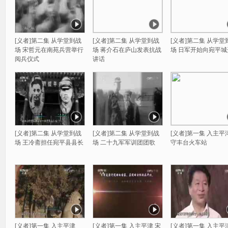
[义者]第二集 从学堂到战
[义者]第二集 从学堂到战
[义者]第二集 从学堂
场 宋哲元在南苑兵营举行
场 蒋介石在庐山发表抗战
场 日军开始向宛平城
阅兵仪式
讲话
[义者]第二集 从学堂到战
[义者]第二集 从学堂到战
[义者]第一集 入主平
场 王冷斋担任宛平县县长
场 二十九军军训团团歌
守丰台火车站
[义者]第一集 入主平津
[义者]第一集 入主平津 宋
[义者]第一集 入主平