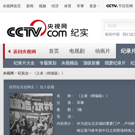
央视网首页
新闻
视频
经济
体育
军事
更多
节目官网
航拍中国
我们这
首页
电视剧
动画片
纪录
纪录片大全
专题策划
央视精品
顶级首播
我爱纪录片
纪
央视网
>
纪实台
> 《义者（精编版）》
推荐给其他网友
丨
加入收藏
名 称：
《义者（精编版）》
分 类：
军事
集 数：
3集
导 演：
内容简介：
作为进出北京城的重要门户，卢沟桥
铭记着70多年前中日之间那场持续八年