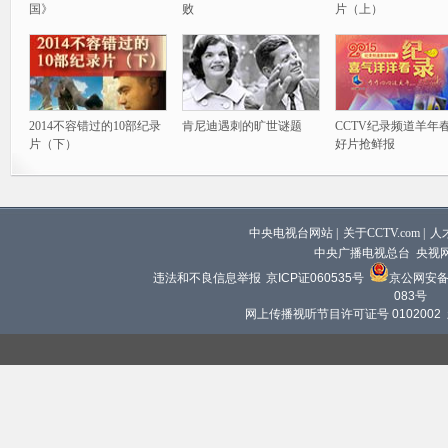
国》
败
片（上）
2014不容错过的10部纪录
肯尼迪遇刺的旷世谜题
CCTV纪录频道羊年
片（下）
好片抢鲜报
中央电视台网站
|
关于CCTV.com
|
人
中央广播电视总台 央视
违法和不良信息举报
京ICP证060535号
京公网安备 1
083号
网上传播视听节目许可证号 0102002