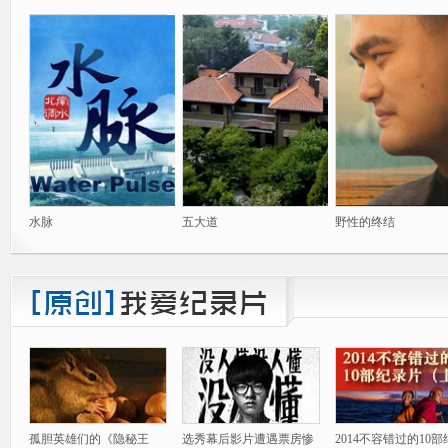
水脉
五大道
野性的终结
孤胆英雄们的《隐秘王
选秀幕后影片遭遇票房惨
2014不容错过的10