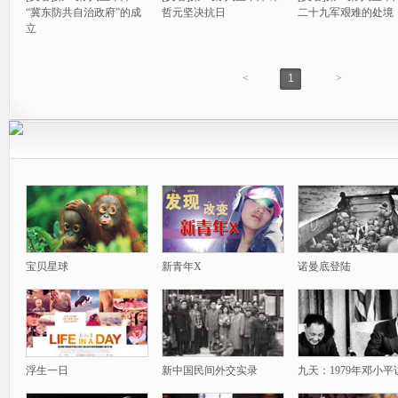
“冀东防共自治政府”的成
哲元坚决抗日
二十九军艰难的处境
立
<
1
>
宝贝星球
新青年X
诺曼底登陆
浮生一日
新中国民间外交实录
九天：1979年邓小平