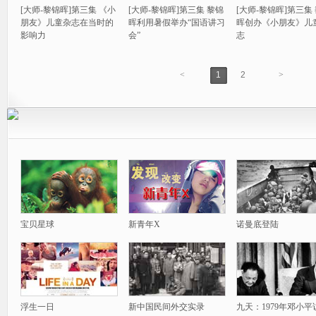
[大师-黎锦晖]第三集 《小
[大师-黎锦晖]第三集 黎锦
[大师-黎锦晖]第三集
朋友》儿童杂志在当时的
晖利用暑假举办“国语讲习
晖创办《小朋友》儿
影响力
会”
志
<
1
2
>
宝贝星球
新青年X
诺曼底登陆
浮生一日
新中国民间外交实录
九天：1979年邓小平