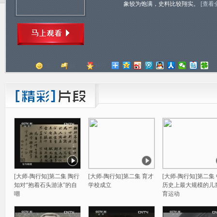
象较为饱满，史料比较翔实。
[查看
顶
踩
评分
[大师-陶行知]第二集 陶行
[大师-陶行知]第二集 育才
[大师-陶行知]第二集
知对“抱着石头游泳”的自
学校成立
历史上最大规模的儿
嘲
育运动