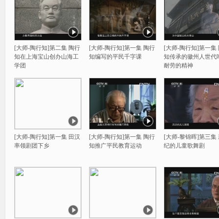
[大师-陶行知]第二集 陶行
[大师-陶行知]第一集 陶行
[大师-陶行知]第一集
知在上海宝山创办山海工
知编写的平民千字课
知传承的徽州人世代
学团
耐劳的精神
[大师-陶行知]第一集 田汉
[大师-陶行知]第一集 陶行
[大师-黎锦晖]第三集
率领剧团下乡
知推广平民教育运动
纪的儿童歌舞剧