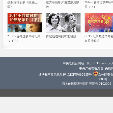
孤胆英雄们的《隐秘王
选秀幕后影片遭遇票房惨
2014不容错过的10
国》
败
片（上）
2014不容错过的10部纪录
肯尼迪遇刺的旷世谜题
CCTV纪录频道羊年
片（下）
好片抢鲜报
中央电视台网站
|
关于CCTV.com
|
人
中央广播电视总台 央视
违法和不良信息举报
京ICP证060535号
京公网安备 1
083号
网上传播视听节目许可证号 0102002