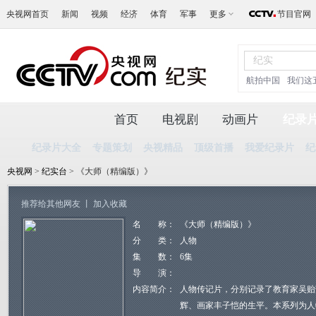
央视网首页
新闻
视频
经济
体育
军事
更多
节目官网
航拍中国
我们这
首页
电视剧
动画片
纪录
纪录片大全
专题策划
央视精品
顶级首播
我爱纪录片
纪
央视网
>
纪实台
> 《大师（精编版）》
推荐给其他网友
丨
加入收藏
名 称：
《大师（精编版）》
分 类：
人物
集 数：
6集
导 演：
内容简介：
人物传记片，分别记录了教育家吴贻
辉、画家丰子恺的生平。本系列为人