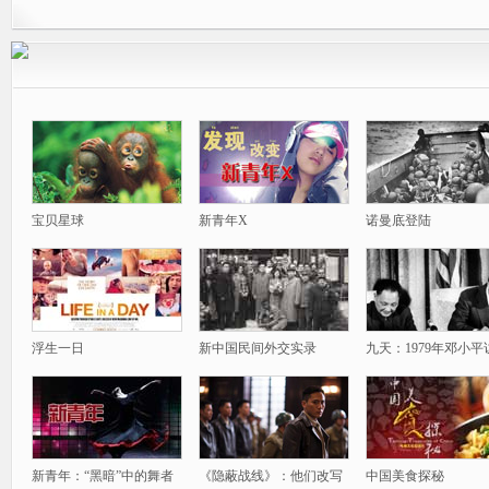
宝贝星球
新青年X
诺曼底登陆
浮生一日
新中国民间外交实录
九天：1979年邓小平
新青年：“黑暗”中的舞者
《隐蔽战线》：他们改写
中国美食探秘