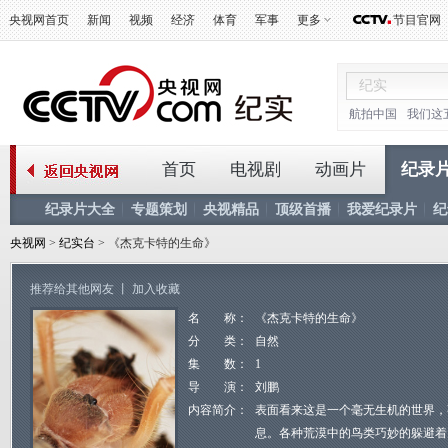
央视网首页
新闻
视频
经济
体育
军事
更多
节目官网
航拍中国
我们这
首页
电视剧
动画片
纪录
纪录片大全
专题策划
央视精品
顶级首播
我爱纪录片
纪
央视网
>
纪实台
> 《杰克卡特的生命》
推荐给其他网友
丨
加入收藏
名 称：
《杰克卡特的生命》
分 类：
自然
集 数：
1
导 演：
刘鹏
内容简介：
表面看来这是一个毫无生机的世界，
息。各种荒漠中的鸟类巧妙的躲避着