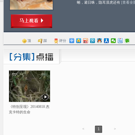
蜥，避日蛛，隐耳漠虎还有
[查看全
顶
踩
评分
《特别呈现》20140818 杰
克卡特的生命
<
1
>