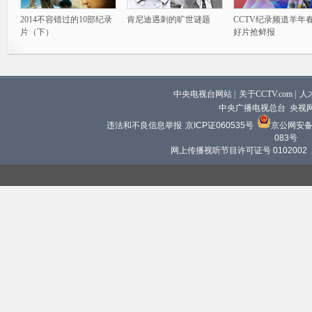
2014不容错过的10部纪录
肯尼迪遇刺的旷世谜题
CCTV纪录频道羊年
片（下）
好片抢鲜报
中央电视台网站
|
关于CCTV.com
|
人
中央广播电视总台 央视
违法和不良信息举报
京ICP证060535号
京公网安备 1
083号
网上传播视听节目许可证号 0102002