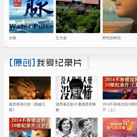
水脉
五大道
野性的终结
孤胆英雄们的《隐秘王
选秀幕后影片遭遇票房惨
2014不容错过的10
国》
败
片（上）