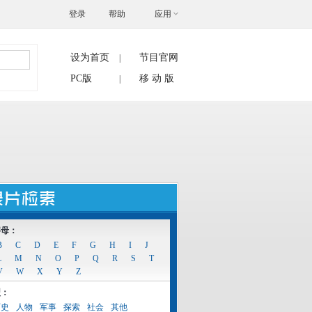
登录
帮助
应用
设为首页
节目官网
|
搜索
PC版
移 动 版
|
字母：
B
C
D
E
F
G
H
I
J
L
M
N
O
P
Q
R
S
T
V
W
X
Y
Z
型：
历史
人物
军事
探索
社会
其他