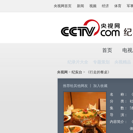
央视网首页
新闻
视频
经济
体育
军
首页
电视
纪录片大全
专题策划
央视精品
央视网
>
纪实台
> 《行走的餐桌》
推荐给其他网友
丨
加入收藏
名 称：
分 类：
集 数：
5
导 演：
内容简介：