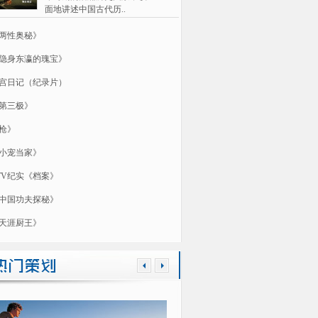
面地讲述中国古代历..
两性奥秘》
隐身东瀛的瑰宝》
宫日记（纪录片）
第三极》
枪》
小宠当家》
TV纪实《档案》
中国功夫探秘》
天涯厨王》