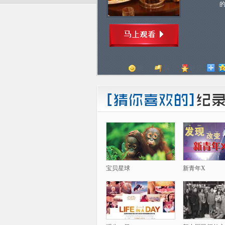
顶
踩
评分
宝贝星球
新青年X