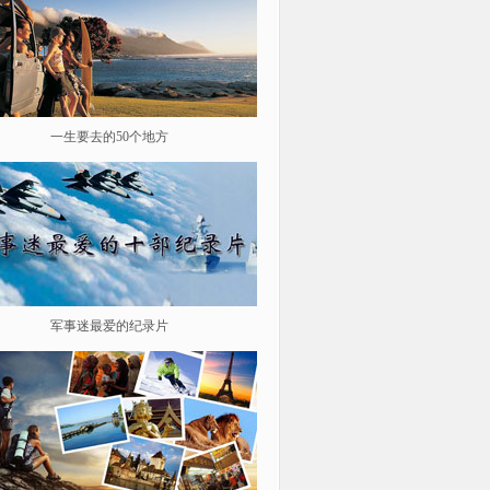
一生要去的50个地方
鉴史问廉
军事迷最爱的纪录片
遨游星际 探索宇宙