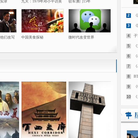
实录
九天：1979年邓小平访美
驻军澳门15年
2
《
3
《
4
子
他们改写
中国美食探秘
微时代改变世界
5
《
6
《
7
《
8
B
9
《
10
《