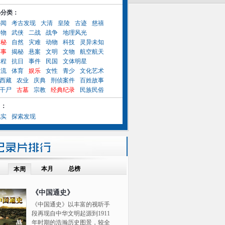
小分类：
秘闻
考古发现
大清
皇陵
古迹
慈禧
人物
武侠
二战
战争
地理风光
奥秘
自然
灾难
动物
科技
灵异未知
异事
揭秘
悬案
文明
文物
航空航天
工程
抗日
事件
民国
文体明星
名流
体育
娱乐
女性
青少
文化艺术
西藏
农业
庆典
刑侦案件
百姓故事
干尸
古墓
宗教
经典纪录
民族民俗
目：
纪实
探索发现
本月
总榜
本周
《中国通史》
《中国通史》以丰富的视听手
段再现自中华文明起源到1911
年时期的浩瀚历史图景，较全