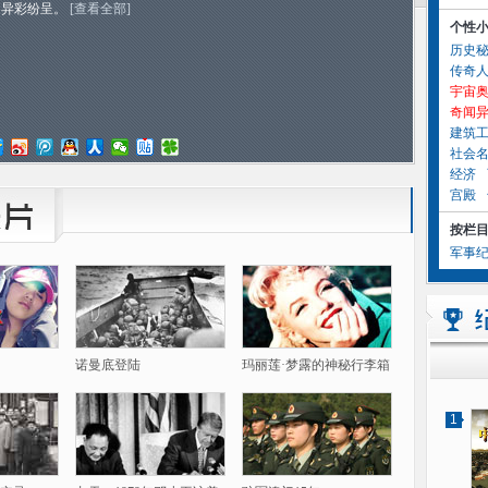
的异彩纷呈。
[查看全部]
个性
历史
传奇
宇宙
奇闻
建筑
社会
经济
宫殿
按栏
军事
诺曼底登陆
玛丽莲·梦露的神秘行李箱
1