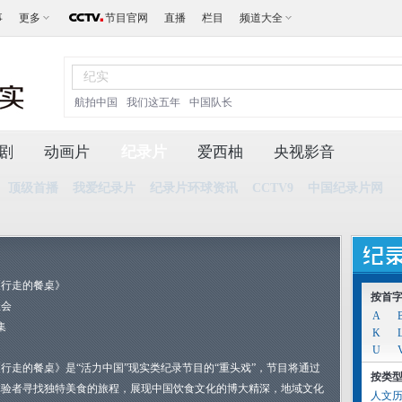
事
更多
节目官网
直播
栏目
频道大全
航拍中国
我们这五年
中国队长
剧
动画片
纪录片
爱西柚
央视影音
顶级首播
我爱纪录片
纪录片环球资讯
CCTV9
中国纪录片网
《行走的餐桌》
按首
社会
A
集
K
U
《行走的餐桌》是“活力中国”现实类纪录节目的“重头戏”，节目将通过
按类
体验者寻找独特美食的旅程，展现中国饮食文化的博大精深，地域文化
人文