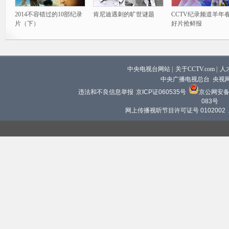
2014不容错过的10部纪录
肯尼迪遇刺的旷世谜题
CCTV纪录频道羊年
片（下）
好片抢鲜报
中央电视台网站
|
关于CCTV.com
|
人
中央广播电视总台 央视
违法和不良信息举报
京ICP证060535号
京公网安备 1
083号
网上传播视听节目许可证号 0102002