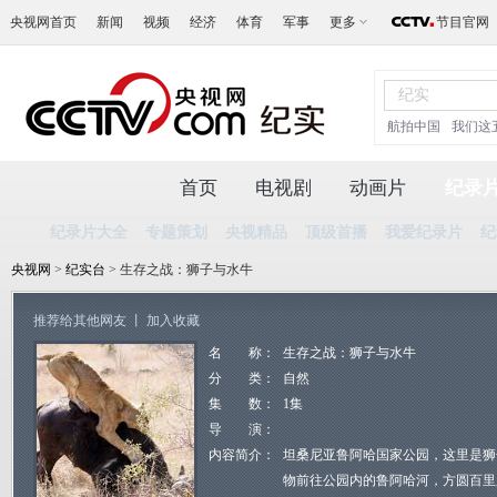
央视网首页
新闻
视频
经济
体育
军事
更多
节目官网
航拍中国
我们这
首页
电视剧
动画片
纪录
纪录片大全
专题策划
央视精品
顶级首播
我爱纪录片
纪
央视网
>
纪实台
> 生存之战：狮子与水牛
推荐给其他网友
丨
加入收藏
名 称：
生存之战：狮子与水牛
分 类：
自然
集 数：
1集
导 演：
内容简介：
坦桑尼亚鲁阿哈国家公园，这里是狮
物前往公园内的鲁阿哈河，方圆百里