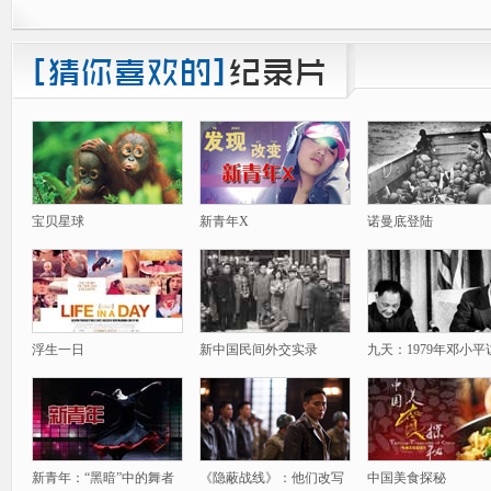
宝贝星球
新青年X
诺曼底登陆
浮生一日
新中国民间外交实录
九天：1979年邓小平
新青年：“黑暗”中的舞者
《隐蔽战线》：他们改写
中国美食探秘