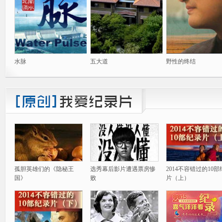
水脉
五大道
野性的终结
孤胆英雄们的《隐秘王
选秀幕后影片遭遇票房惨
2014不容错过的10
国》
败
片（上）