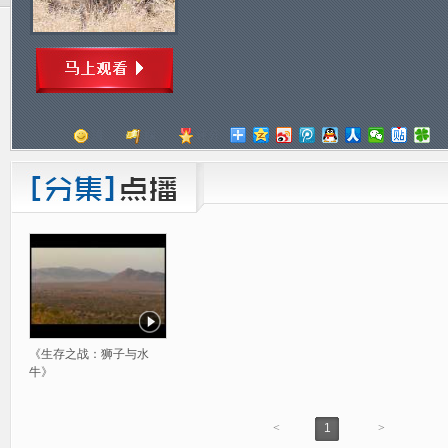
顶
踩
评分
《生存之战：狮子与水
牛》
<
1
>