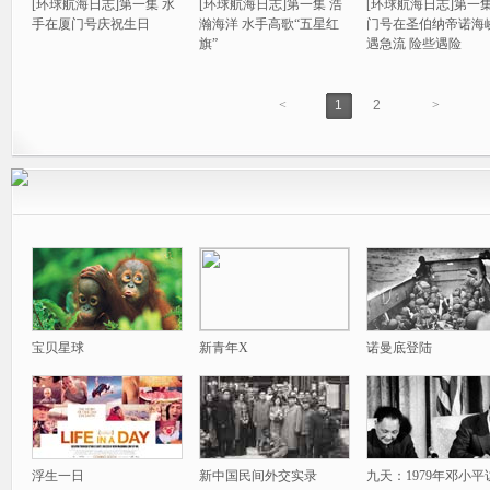
[环球航海日志]第一集 水
[环球航海日志]第一集 浩
[环球航海日志]第一集
手在厦门号庆祝生日
瀚海洋 水手高歌“五星红
门号在圣伯纳帝诺海
旗”
遇急流 险些遇险
<
1
2
>
宝贝星球
新青年X
诺曼底登陆
浮生一日
新中国民间外交实录
九天：1979年邓小平