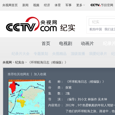
央视网首页
新闻
视频
经济
体育
军事
更多
节目官网
航拍中国
我们这
首页
电视剧
动画片
纪录
纪录片大全
专题策划
央视精品
顶级首播
我爱纪录片
纪
央视网
>
纪实台
> 《环球航海日志（精编版）》
推荐给其他网友
丨
加入收藏
名 称：
《环球航海日志（精编版）》
分 类：
探索
集 数：
2集
导 演：
（编导）刘小文 林振作 吴木坤
内容简介：
2012年，9个热爱帆船的年轻人驾
了他们的环球航海之旅。路途中，他