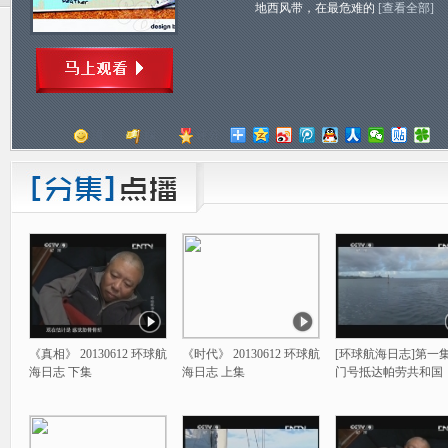
地西风带，在最危难的
[查看全部]
顶
踩
评分
《真相》 20130612 环球航
《时代》 20130612 环球航
[环球航海日志]第一集
海日志 下集
海日志 上集
门号抵达帕劳共和国