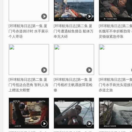
[环球航海日志]第一集 厦
[环球航海日志]第二集 厦
[环球航海日志]第二集
门号赤道倒计时 水手展示
门号遭遇鲸鱼撞击 船体万
长魏军不幸折断肋骨 
个人寄语
幸无大碍
灵顿做紧急停靠
[环球航海日志]第二集 厦
[环球航海日志]第一集 厦
[环球航海日志]第一集
门号抵达合恩角 智利人海
门号桅杆主帆遇故障需检
门号水手剃光头迎接
上赠送大螃蟹
修
赤道之旅