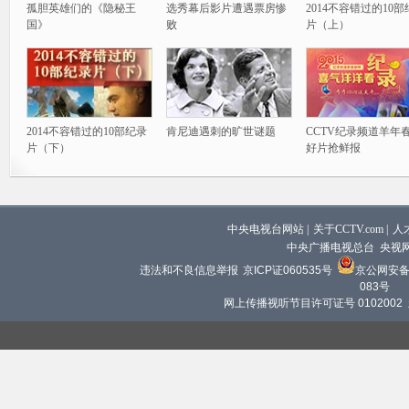
孤胆英雄们的《隐秘王
选秀幕后影片遭遇票房惨
2014不容错过的10
国》
败
片（上）
2014不容错过的10部纪录
肯尼迪遇刺的旷世谜题
CCTV纪录频道羊年
片（下）
好片抢鲜报
中央电视台网站
|
关于CCTV.com
|
人
中央广播电视总台 央视
违法和不良信息举报
京ICP证060535号
京公网安备 1
083号
网上传播视听节目许可证号 0102002