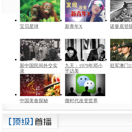
宝贝星球
新青年X
诺曼底登
新中国民间外交实
九天：1979年邓小
驻军澳门1
录
平访美
中国美食探秘
微时代改变世界