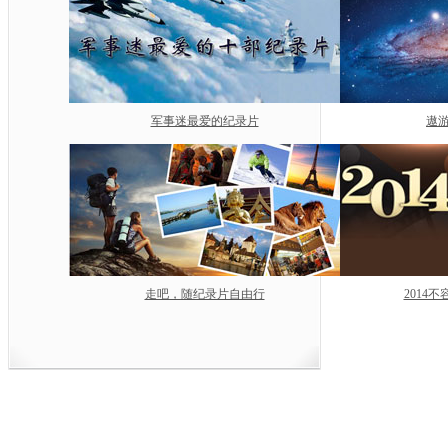
军事迷最爱的纪录片
遨游
走吧，随纪录片自由行
2014
中央电视台网站
|
关于CCTV.com
|
人
中央广播电视总台 央视