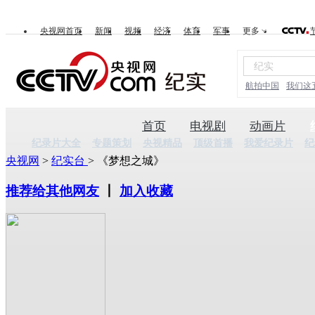
央视网首页
新闻
视频
经济
体育
军事
更多
航拍中国
我们这
首页
电视剧
动画片
纪录片大全
专题策划
央视精品
顶级首播
我爱纪录片
纪
央视网
>
纪实台
> 《梦想之城》
推荐给其他网友
丨
加入收藏