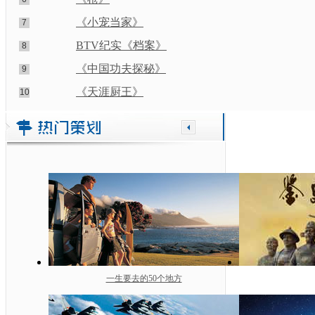
《小宠当家》
7
BTV纪实《档案》
8
《中国功夫探秘》
9
《天涯厨王》
10
一生要去的50个地方