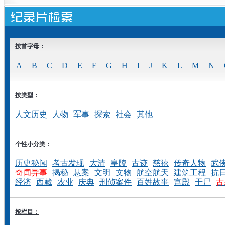
按首字母：
A
B
C
D
E
F
G
H
I
J
K
L
M
N
按类型：
人文历史
人物
军事
探索
社会
其他
个性小分类：
历史秘闻
考古发现
大清
皇陵
古迹
慈禧
传奇人物
武
奇闻异事
揭秘
悬案
文明
文物
航空航天
建筑工程
抗
经济
西藏
农业
庆典
刑侦案件
百姓故事
宫殿
干尸
古
按栏目：