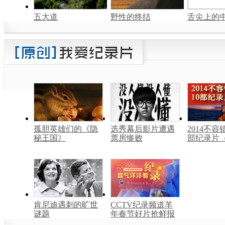
五大道
野性的终结
舌尖上的中
孤胆英雄们的《隐
选秀幕后影片遭遇
2014不容
秘王国》
票房惨败
部纪录片
肯尼迪遇刺的旷世
CCTV纪录频道羊
谜题
年春节好片抢鲜报