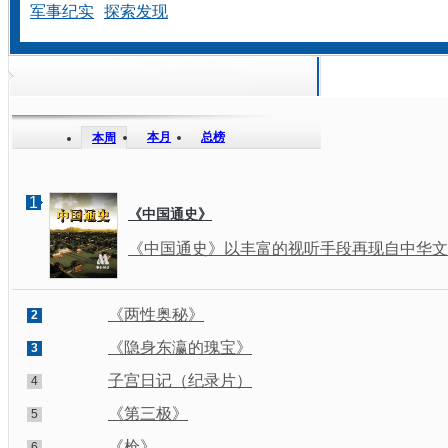
军事纪实
探索发现
本月
总榜
本周
1
《中国通史》
《中国通史》以丰富的视听手段再现自中华文明
《两性奥秘》
2
《隐身东瀛的瑰宝》
3
子宫日记（纪录片）
4
《第三极》
5
《枪》
6